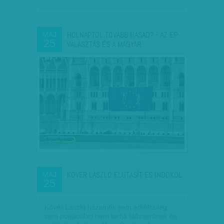
HOLNAPTÓL TOVÁBB HASAD? - AZ EP-
MÁJ
25
VÁLASZTÁS ÉS A MAGYAR…
KÖVÉR LÁSZLÓ ELUTASÍT ÉS INDOKOL
MÁJ
25
Kövér László házelnök sem erkölcsileg,
sem politikailag nem tartja időszerűnek és