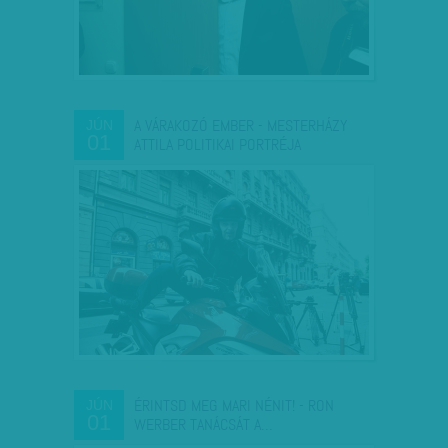
A VÁRAKOZÓ EMBER - MESTERHÁZY
JÚN
01
ATTILA POLITIKAI PORTRÉJA
ÉRINTSD MEG MARI NÉNIT! - RON
JÚN
01
WERBER TANÁCSÁT A…