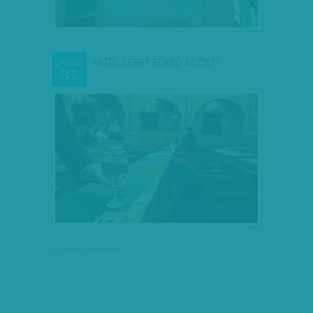
MITŐL LEHET FORRÓ AZ ŐSZ?
AUG
31
társadalmi célú hirdetés