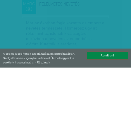
FÉLELMETES NEVETÉS
MÁRC
30
Már az ókorban foglalkoztatta az embert a
nevetés természete. Homérosz úgy írt
róla, mint az istenek kiváltságáról,
miközben a nevetés az emberből is
előtört. Kutatták is eredetét,…
A cookie-k segítenek szolgáltatásaink biztosításában.
Munkatársunktól
| 2014. március 30.
Rendben!
Szolgáltatásaink igénybe vételével Ön beleegyezik a
cookie-k használatába.
- Részletek
A T. HÁZ MOSOLYA, VIGYORA
MÁRC
30
Olykor az irónia és szellemesség is befért
a parlamenti ülésterembe.
Nagy B. György
| 2014. március 30.