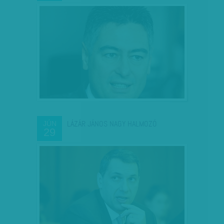
LÁZÁR JÁNOS NAGY HALMOZÓ
JÚN
29