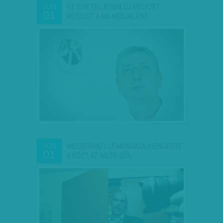
EZ EGY TELJESEN ÚJ HELYZET -
JÚN
01
RÉSZLET A MA MEGJELENT…
MESTERHÁZY LEMONDÁSA KIENGEDTE
JÚN
01
A GŐZT AZ MSZP-BŐL