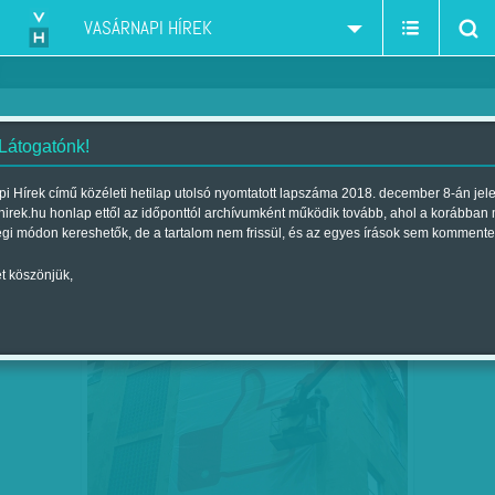
VASÁRNAPI HÍREK
 Látogatónk!
belpolitika
szűkítés:
i Hírek című közéleti hetilap utolsó nyomtatott lapszáma 2018. december 8-án jel
hirek.hu honlap ettől az időponttól archívumként működik tovább, ahol a korábban
égi módon kereshetők, de a tartalom nem frissül, és az egyes írások sem kommente
t köszönjük,
CSAPDÁBAN A DEMOKRATIKUS
JÚN
12
ELLENZÉK – MIT ÜZEN A…