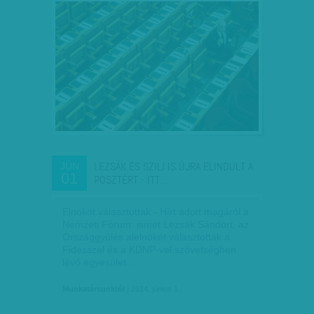
LEZSÁK ÉS SZILI IS ÚJRA ELINDULT A
JÚN
01
POSZTÉRT - ITT…
Elnököt választottak - Hírt adott magáról a
Nemzeti Fórum: ismét Lezsák Sándort, az
Országgyűlés alelnökét választották a
Fidesszel és a KDNP-vel szövetségben
lévő egyesület…
Munkatársunktól
| 2014. június 1.