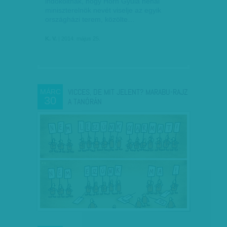
indokoltnak, hogy Horn Gyula néhai
miniszterelnök nevét viselje az egyik
országházi terem, közölte…
K. V.
| 2014. május 25.
VICCES, DE MIT JELENT? MARABU-RAJZ
MÁRC
30
A TANÓRÁN