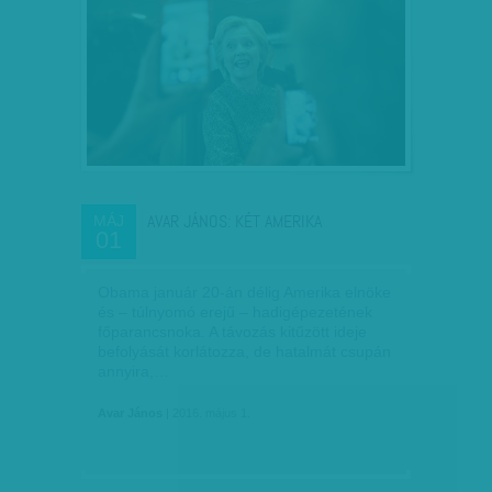
AVAR JÁNOS: KÉT AMERIKA
MÁJ
01
Obama január 20-án délig Amerika elnöke
és – túlnyomó erejű – hadigépezetének
főparancsnoka. A távozás kitűzött ideje
befolyását korlátozza, de hatalmát csupán
annyira,…
Avar János
| 2016. május 1.