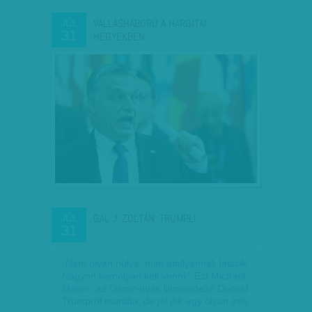
VALLÁSHÁBORÚ A HARGITAI
JÚL
31
HEGYEKBEN
GÁL J. ZOLTÁN: TRUMPLI
JÚL
31
„Nem olyan hülye, mint amilyennek látszik.
Nagyon komolyan kell venni.” Ezt Michael
Moore, az Oscar-díjas filmrendező Donald
Trumpról mondta, de jól illik egy olyan írás