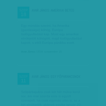
AVAR JÁNOS: AMERIKAI BETEG
SZEP
18
Egy mondás szerint, ha Amerika
(gazdasága) köhög, Európa
tüdőgyulladást kap. Most egy amerikai
elnökjelölt köhögött, majd tüdőgyulladást
kapott, s ettől Európa pánikba esett.
Avar János
| 2016. szeptember 18.
AVAR JÁNOS: EGY FŐPARANCSNOK
SZEP
11
Szópárbajukra csak két hét múlva kerül
sor, ám már szerda este is együtt
szerepelt, ha csak egymás után is, az a
két elnökjelölt, akiknek egyike január 20-