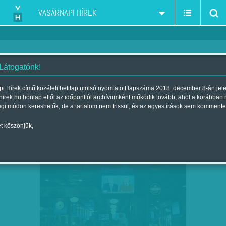
VASÁRNAPI HÍREK
 Látogatónk!
USA elnökválasztás 2016 -Sanders_Clinton-dem -
szűkítés:
i Hírek című közéleti hetilap utolsó nyomtatott lapszáma 2018. december 8-án jel
Rubio_Cruz_Trump-rep
hirek.hu honlap ettől az időponttól archívumként működik tovább, ahol a korábban
égi módon kereshetők, de a tartalom nem frissül, és az egyes írások sem kommente
t köszönjük,
'HAZARDÍROZÓ ŐRÜLTEK KEZEI KÖZÉ
OKT
02
KERÜLTÜNK…