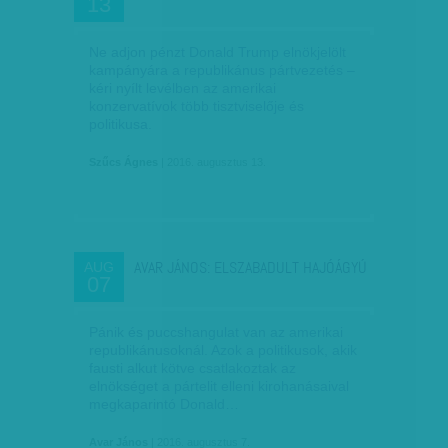
13
Ne adjon pénzt Donald Trump elnökjelölt
kampányára a republikánus pártvezetés –
kéri nyílt levélben az amerikai
konzervatívok több tisztviselője és
politikusa.
Szűcs Ágnes
| 2016. augusztus 13.
AVAR JÁNOS: ELSZABADULT HAJÓÁGYÚ
AUG
07
Pánik és puccshangulat van az amerikai
republikánusoknál. Azok a politikusok, akik
fausti alkut kötve csatlakoztak az
elnökséget a pártelit elleni kirohanásaival
megkaparintó Donald…
Avar János
| 2016. augusztus 7.