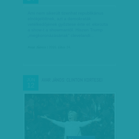
Ami nem sikerült tizenhat republikánus
elnökjelöltnek, azt a demokraták
vetélkedőjének győztese érte el: elorozta
a show-t a showmantől. Hiszen Trump
„megkoronázásának” clevelandi…
Avar János
| 2016. július 24.
AVAR JÁNOS: CLINTON KORTESEI
JÚN
12