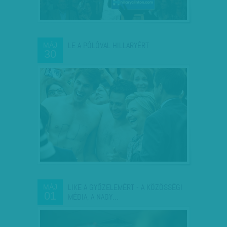
LE A PÓLÓVAL HILLARYÉRT
MÁJ
30
LIKE A GYŐZELEMÉRT - A KÖZÖSSÉGI
MÁJ
01
MÉDIA, A NAGY…