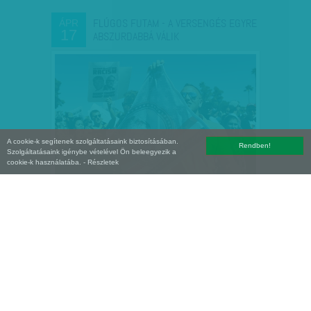
FLÚGOS FUTAM - A VERSENGÉS EGYRE
ÁPR
17
ABSZURDABBÁ VÁLIK
A cookie-k segítenek szolgáltatásaink biztosításában.
Rendben!
Szolgáltatásaink igénybe vételével Ön beleegyezik a
cookie-k használatába.
- Részletek
A KÍVÜLÁLLÓK DISZKRÉT BÁJA - SZŰCS
ÁPR
16
ÁGNES KÖRKÉPE…
A civil összefogás diadalmeneteként
emlegették az elemzők a spanyol
Podemos (magyarul: képesek vagyunk rá)
párt decemberi választási eredményét,