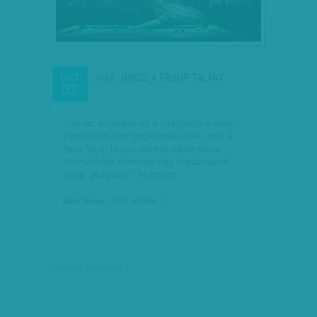
AVAR JÁNOS: A TRUMP-TALÁNY
OKT
02
Tele az amerikai és a világsajtó a hétfői
elnökjelölti vita igazi rejtélyével, amit a
New York Times vezető diplomáciai
szemleírója tömören úgy fogalmazott
meg: „Hogyan?” Mármint…
Avar János
| 2016. október 2.
társadalmi célú hirdetés