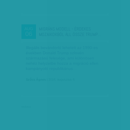
MIGRÁNS MODELL - ÉRDEKES
AUG
06
MOZAIKOKBÓL ÁLL ÖSSZE TRUMP…
Illegális bevándorló lehetett az 1990-es
években Donald Trump szlovén
származású felesége, ami különösen
nehéz helyzetbe hozza a migráció ellen
kampányoló republikánus…
Szűcs Ágnes
| 2016. augusztus 6.
hirdetés