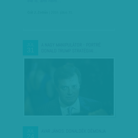
elé is, ami nem…
Gál J. Zoltán
| 2016. július 31.
A NAGY MANIPULÁTOR - PORTRÉ
JÚL
31
DONALD TRUMP STRATÉGIAI…
AVAR JÁNOS: DONALDÉK DÉMONJA
JÚL
24