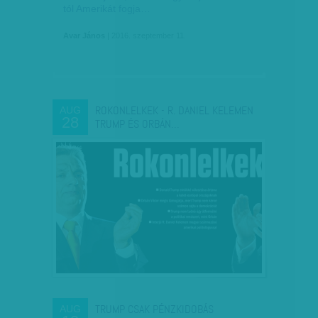
tól Amerikát fogja…
Avar János
| 2016. szeptember 11.
ROKONLELKEK - R. DANIEL KELEMEN
AUG
28
TRUMP ÉS ORBÁN…
TRUMP CSAK PÉNZKIDOBÁS
AUG