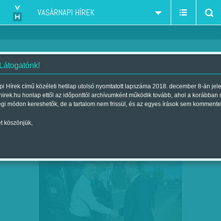
VASÁRNAPI HÍREK
 Látogatónk!
Fidesz
szűkítés:
i Hírek című közéleti hetilap utolsó nyomtatott lapszáma 2018. december 8-án jel
hirek.hu honlap ettől az időponttól archívumként működik tovább, ahol a korábban
égi módon kereshetők, de a tartalom nem frissül, és az egyes írások sem kommente
t köszönjük,
A LÁTSZAT CSAL: NEM EGY ÚJABB
JÚL
06
ÁNGYÁN ÁLLT ELŐ -…