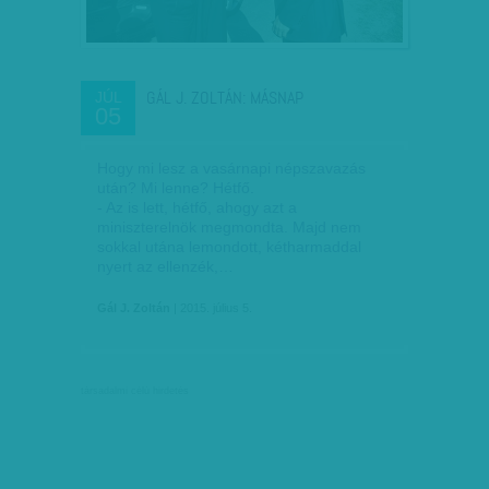
GÁL J. ZOLTÁN: MÁSNAP
JÚL
05
Hogy mi lesz a vasárnapi népszavazás
után? Mi lenne? Hétfő.
- Az is lett, hétfő, ahogy azt a
miniszterelnök megmondta. Majd nem
sokkal utána lemondott, kétharmaddal
nyert az ellenzék,…
Gál J. Zoltán
| 2015. július 5.
társadalmi célú hirdetés