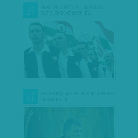
NÖVEKVŐ SÖTÉTSÉG - JOBBIKOS
JÚN
27
TARTALÉKOK AZ MSZP- ÉS…
RÉS ÉS BÁSTYA - BELSŐ KÖR: KÖVÉR ÉS
JÚN
21
ORBÁN. KÜLSŐ…