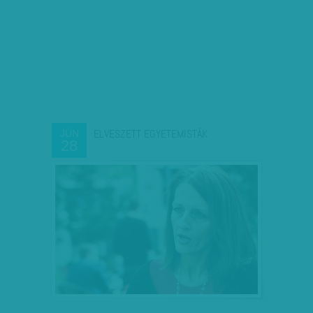
ELVESZETT EGYETEMISTÁK
JÚN
28