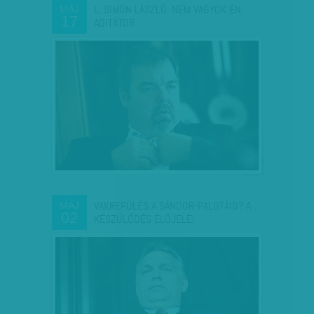
L. SIMON LÁSZLÓ: NEM VAGYOK ÉN
MÁJ
17
AGITÁTOR
VAKREPÜLÉS A SÁNDOR-PALOTÁIG? A
MÁJ
02
KÉSZÜLŐDÉS ELŐJELEI