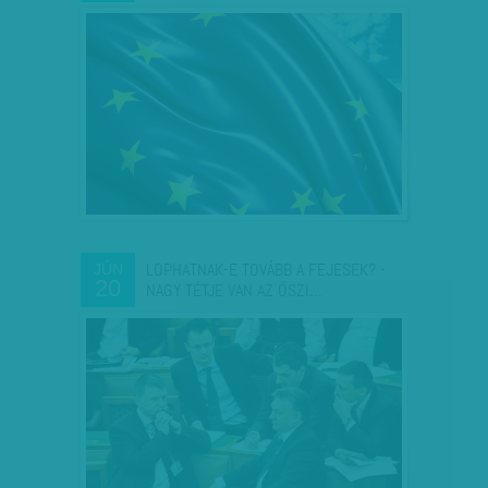
LOPHATNAK-E TOVÁBB A FEJESEK? -
JÚN
20
NAGY TÉTJE VAN AZ ŐSZI…