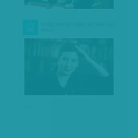
FIDESZ KONTRA JOBBIK: KÉT PÁRT, EGY
JÚN
09
NYELV
hirdetés