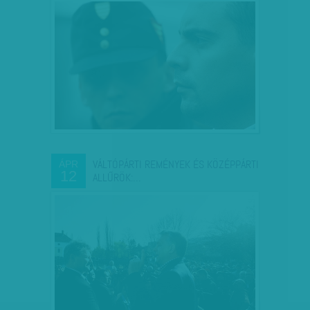
VÁLTÓPÁRTI REMÉNYEK ÉS KÖZÉPPÁRTI
ÁPR
12
ALLŰRÖK:…