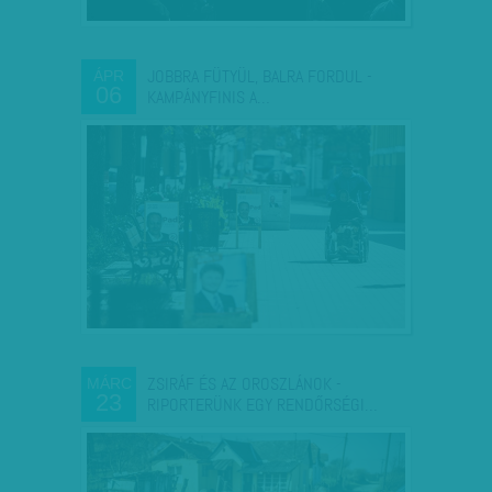
JOBBRA FÜTYÜL, BALRA FORDUL -
ÁPR
06
KAMPÁNYFINIS A…
ZSIRÁF ÉS AZ OROSZLÁNOK -
MÁRC
23
RIPORTERÜNK EGY RENDŐRSÉGI…