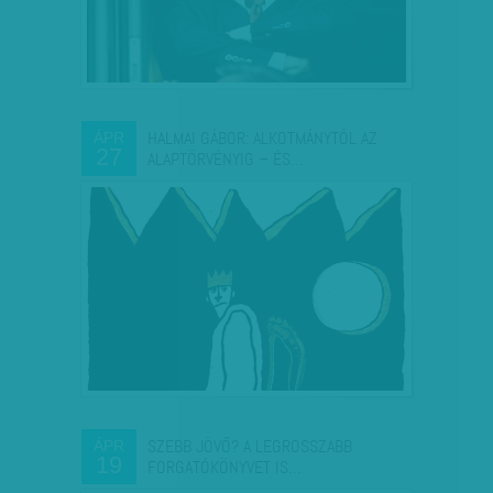
HALMAI GÁBOR: ALKOTMÁNYTÓL AZ
ÁPR
27
ALAPTÖRVÉNYIG – ÉS…
SZEBB JÖVŐ? A LEGROSSZABB
ÁPR
19
FORGATÓKÖNYVET IS…