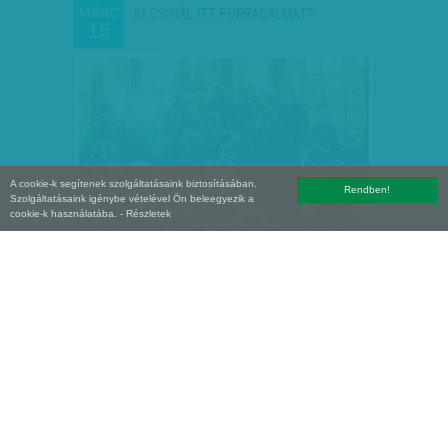
KI CSINÁL ITT FORRADALMAT?
MÁRC
15
A cookie-k segítenek szolgáltatásaink biztosításában.
Rendben!
Szolgáltatásaink igénybe vételével Ön beleegyezik a
cookie-k használatába.
- Részletek
BELEFUTOTT A FIDESZ AZ ELSŐ
MÁRC
08
POFONBA - VÉLETLEN VOKSOK