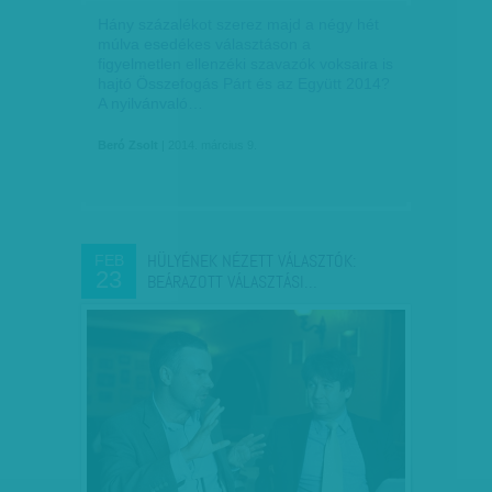
Hány százalékot szerez majd a négy hét
múlva esedékes választáson a
figyelmetlen ellenzéki szavazók voksaira is
hajtó Összefogás Párt és az Együtt 2014?
A nyilvánvaló…
Beró Zsolt
| 2014. március 9.
HÜLYÉNEK NÉZETT VÁLASZTÓK:
FEB
23
BEÁRAZOTT VÁLASZTÁSI…