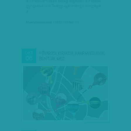
a rendszerváltás pedig egyedül a Fidesz
győzelme – a Telegraph interjút készített
a…
Munkatársunktól
| 2013. október 14.
FŐVÁROSI KIRAKÓS: KAMPÁNYDUGÓK
OKT
06
BÉNÍTJÁK MEG…