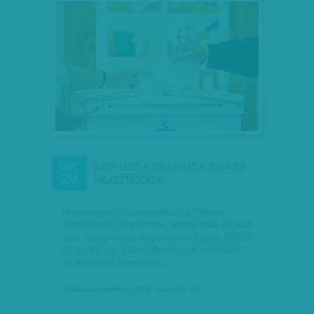
NAGY LESZ A TOLONGÁS A 2014-ES
DEC
29
VÁLASZTÁSOKON
Hetvennyolc hónapja vezet a Fidesz,
elaprózódik az ellenzék, egyre több jel utal
arra, hogy mégis egyezkedni fog az MSZP
és az Együtt a Demokratikus Koalícióval –
az év utolsó napjaiban…
Munkatársainktól
| 2013. december 29.