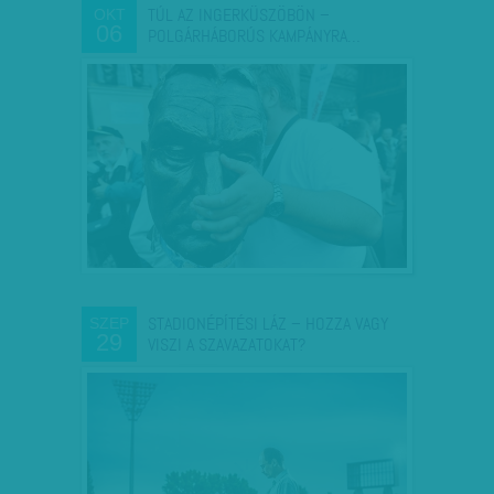
TÚL AZ INGERKÜSZÖBÖN –
OKT
06
POLGÁRHÁBORÚS KAMPÁNYRA…
STADIONÉPÍTÉSI LÁZ – HOZZA VAGY
SZEP
29
VISZI A SZAVAZATOKAT?