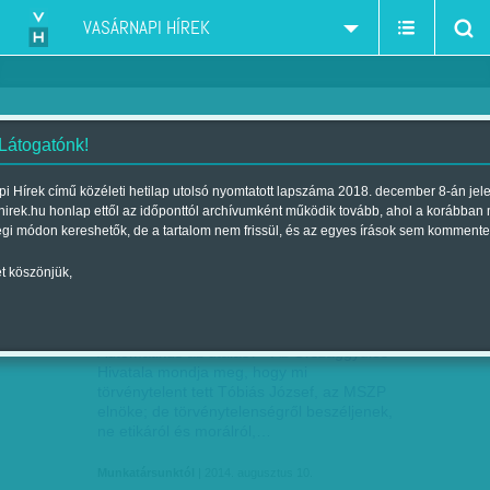
VASÁRNAPI HÍREK
 Látogatónk!
Fidesz
szűkítés:
i Hírek című közéleti hetilap utolsó nyomtatott lapszáma 2018. december 8-án jel
hirek.hu honlap ettől az időponttól archívumként működik tovább, ahol a korábban
égi módon kereshetők, de a tartalom nem frissül, és az egyes írások sem kommente
t köszönjük,
'NE MORÁLRÓL BESZÉLJENEK, MERT
AUG
10
ERRE NINCS ERKÖLCSI…
Automatikus az utalás? - Az Országgyűlés
Hivatala mondja meg, hogy mi
törvénytelent tett Tóbiás József, az MSZP
elnöke; de törvénytelenségről beszéljenek,
ne etikáról és morálról,…
Munkatársunktól
| 2014. augusztus 10.