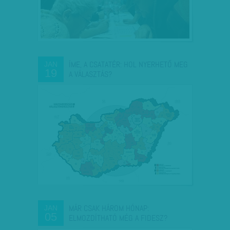
ÍME, A CSATATÉR: HOL NYERHETŐ MEG
JAN
19
A VÁLASZTÁS?
MÁR CSAK HÁROM HÓNAP:
JAN
05
ELMOZDÍTHATÓ MÉG A FIDESZ?