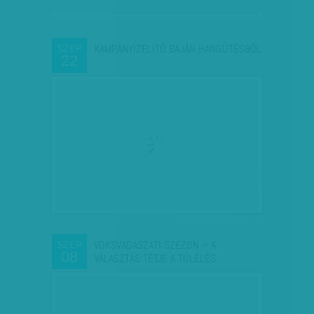
KAMPÁNYÍZELÍTŐ BAJÁN HANGÜTÉSBŐL
SZEP
22
VOKSVADÁSZATI SZEZON – A
SZEP
08
VÁLASZTÁS TÉTJE A TÚLÉLÉS