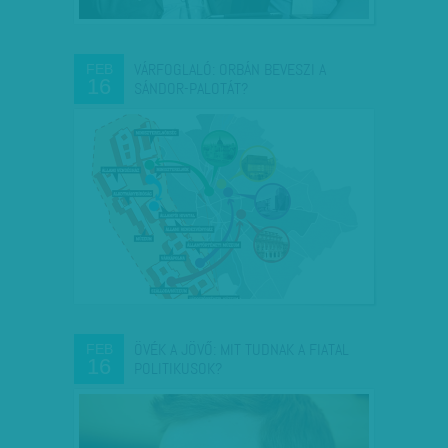
VÁRFOGLALÓ: ORBÁN BEVESZI A
FEB
16
SÁNDOR-PALOTÁT?
ÖVÉK A JÖVŐ: MIT TUDNAK A FIATAL
FEB
16
POLITIKUSOK?