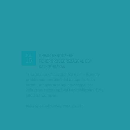
ORBÁN RENDSZERE
JÚL
15
FEHÉROROSZORSZÁGGAL EGY
KATEGÓRIÁBAN
"Tisztátalan választás! Na és?" - Komoly
problémák merültek fel az április 6-án
tartott, magyarországi országgyűlési
választás tisztaságával kapcsolatban. Erre
jutott az Európai…
Diószegi-Horváth Nóra
| 2014. július 15.