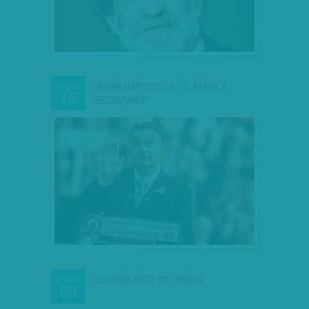
ORBÁN MÁRCIUS 15-I ÚJÍTÁSA: A
MÁRC
16
REZSIÜNNEP
CSAPDÁK KÖZT AZ URNÁIG
MÁRC
09