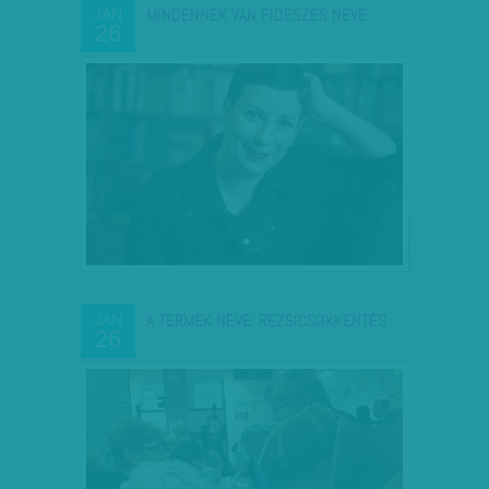
MINDENNEK VAN FIDESZES NEVE
JAN
26
A TERMÉK NEVE: REZSICSÖKKENTÉS
JAN
26