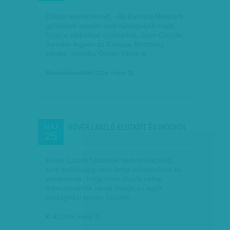
Orbán nemet mond. - Az Európai Néppárti
győzelem esetén sem támogatják majd,
hogy a jobboldali csúcsjelölt, Jean-Claude
Juncker legyen az Európai Bizottság
elnöke, mondta Orbán Viktor a…
Munkatársunktól
| 2014. május 25.
KÖVÉR LÁSZLÓ ELUTASÍT ÉS INDOKOL
MÁJ
25
Kövér László házelnök sem erkölcsileg,
sem politikailag nem tartja időszerűnek és
indokoltnak, hogy Horn Gyula néhai
miniszterelnök nevét viselje az egyik
országházi terem, közölte…
K. V.
| 2014. május 25.