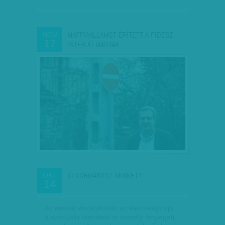
MAFFIAÁLLAMOT ÉPÍTETT A FIDESZ –
NOV
17
INTERJÚ MAGYAR…
KI KORMÁNYOZ MINKET?
OKT
14
Az etnikai viszálykodás az élet velejárója,
a szexuális identitást is veszély fenyegeti,