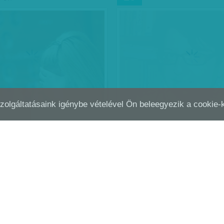
Szolgáltatásaink igénybe vételével Ön beleegyezik a cookie
ÍRHEGYEK ALÁ TEMETVE
ÁLLAMOSÍTOTT TUDÁS
MÁRC
02
anár energiáit e hetekben nem
a diákok foglalják le, az
odellben való előrelépésük
nline portfóliót kell
aniuk, hogy magasabb…
a
| 2014. március 2.