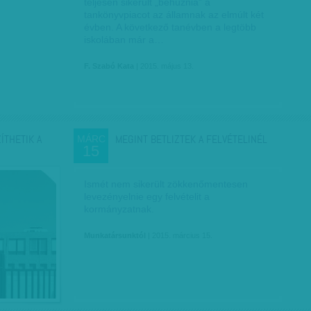
teljesen sikerült „behúznia” a
tankönyvpiacot az államnak az elmúlt két
évben. A következő tanévben a legtöbb
iskolában már a…
F. Szabó Kata
| 2015. május 13.
ÍTHETIK A
MEGINT BETLIZTEK A FELVÉTELINÉL
MÁRC
15
Ismét nem sikerült zökkenőmentesen
levezényelnie egy felvételit a
kormányzatnak.
Munkatársunktól
| 2015. március 15.