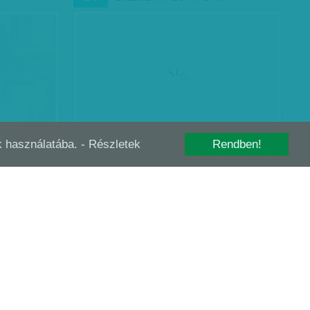
-k használatába.
- Részletek
Rendben!
EGY ÉVE ÁLLAMOSÍTOTTÁK AZ
JAN
05
ISKOLÁKAT: KINEK A DOLGA…