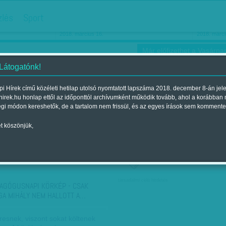
hirdetés
zlés
Sport
Ha még egyszer nyolcvanéves…
Barbie-h
2018. március 16.
2018. márci
Már előfizethet a Vasárnap
 Látogatónk!
i Hírek című közéleti hetilap utolsó nyomtatott lapszáma 2018. december 8-án jel
hirek.hu honlap ettől az időponttól archívumként működik tovább, ahol a korábban
ókusz
Szerintem
Ízlés
Sport
égi módon kereshetők, de a tartalom nem frissül, és az egyes írások sem kommente
t köszönjük,
ző szerint
Címke szerint
társadalmi célú hirdetés
AGÓGUSNAPI KÖRKÉP - CSAK
GA MIHÁLY NEM HALLOTT A…
resnek, viszont sokat költenek