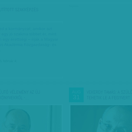
hirdetés
UTÍTOTT SZAKKÉPZÉS
ed a kormányzat, amikor azt
gy egy jó szakma többet ér, mint
egy érettségi – írják a Magyar
s Akadémia Közgazdaság- és
s…
5. február 4.
ÚJTÓ VÉLEMÉNY AZ ÚJ
VEKERDY TAMÁS: A SZÜL
AUG
31
KÖNYVEKRŐL -…
TEHETIK LE A FEGYVERT