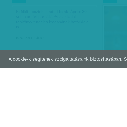
Kitöltött tesztek, leadott listák. Április 30.
volt a tanári portfólió és az iskolai
tankönyvrendelés leadásának határideje
is.
K. V.
| 2014. május 4.
A cookie-k segítenek szolgáltatásaink biztosításában. 
HOFFMANN RÓZSA UTOLSÓ LEVELÉVEL
PAP
ÁPR
MÁRC
13
02
IS MARADANDÓT ALKOTOTT
Rengeteg t
elsősorban 
életpályam
érdekében o
összeállít
F. Szabó Kat