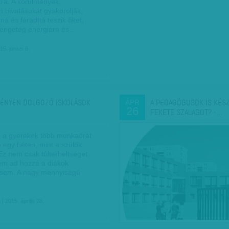
ra. A körülmények,
 hivatásukat gyakorolják,
ná és fáradttá teszik őket,
engeteg energiára és…
15. június 6.
ÉNYEN DOLGOZÓ ISKOLÁSOK
A PEDAGÓGUSOK IS KÉSZ
ÁPR
26
FEKETE SZALAGOT? -…
 a gyerekek több munkaórát
 egy héten, mint a szülők
Ez nem csak túlterheltséget
em ad hozzá a diákok
 sem. A nagy mennyiségű
a
| 2015. április 28.