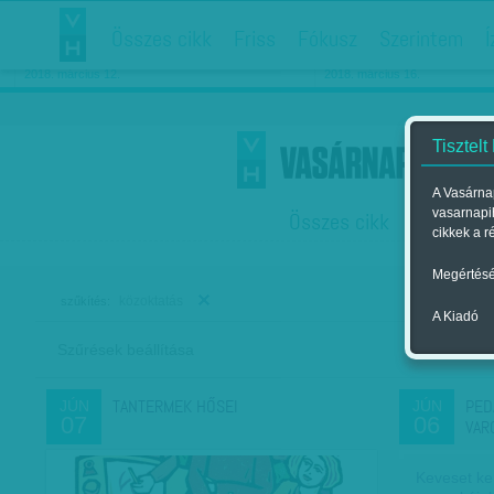
Összes cikk
Friss
Fókusz
Szerintem
Í
Chipekkel a rák ellen
Párkapcsolati matiné
2018. március 12.
2018. március 16.
Tisztelt
A Vasárnap
vasarnapi
Összes cikk
Friss
F
cikkek a r
Megértésé
közoktatás
szűkítés:
A Kiadó
Szűrések beállítása
Szer
TANTERMEK HŐSEI
PED
JÚN
JÚN
07
06
VAR
Keveset ke