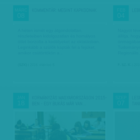
KOMMENTÁR: MEGINT KAPKODNAK
LEB
MÁRC
FEB
08
04
A héten ismét egy átgondolatlan,
Nagyot tév
részleteiben kidolgozatlan és homályos
állítja, ho
ötlet borzolta a kedélyeket az oktatásban.
önmagában 
Leginkább a szülők kapták fel a fejüket,
Tudományo
amikor csütörtökön a…
Regionáli
(SZK)
| 2015. március 8.
F. SZ. K.
| 201
KORMÁNYZÁS MAGYARORSZÁGON 2015-
LES
JAN
SZEP
18
07
BEN - EGY BUKÁS MÁR VAN…
TAN