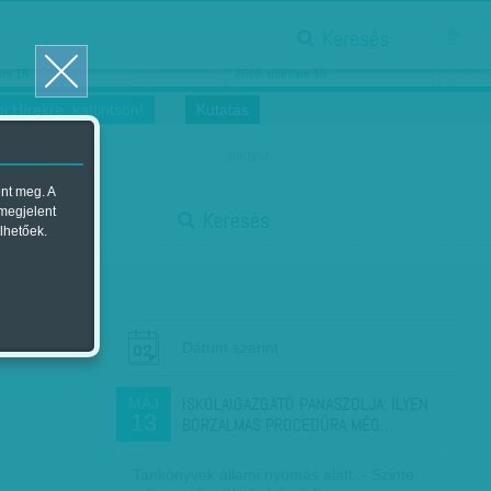
Keresés
ősnők nőnapra
Megtáncoltatott Oscar-szobor
us 16.
2018. március 16.
i Hírekre, kattintson!
Kutatás
magyar
ent meg. A
start
 megjelent
Keresés
lhetőek.
stop
Dátum szerint
ISKOLAIGAZGATÓ PANASZOLJA: ILYEN
MÁJ
13
BORZALMAS PROCEDÚRA MÉG…
Tankönyvek állami nyomás alatt. - Szinte