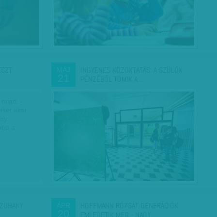
SZT:
INGYENES KÖZOKTATÁS: A SZÜLŐK
MÁJ
21
PÉNZÉBŐL TÖMIK A…
miatt. -
eket akar
ny.
mbe a
GZUHANY
HOFFMANN RÓZSÁT GENERÁCIÓK
ÁPR
20
EMLEGETIK MEG - NAGY…