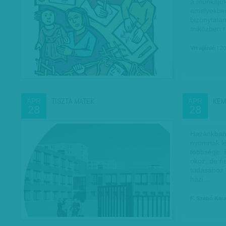
a munkájuk
amelyekben
bizonytalan
miközben r
VH ajánló
| 20
TISZTA MATEK
KEM
ÁPR
ÁPR
28
28
Hazánkban
nyomnak le
többsége. 
okoz, de n
tudásához
házi…
F. Szabó Kat