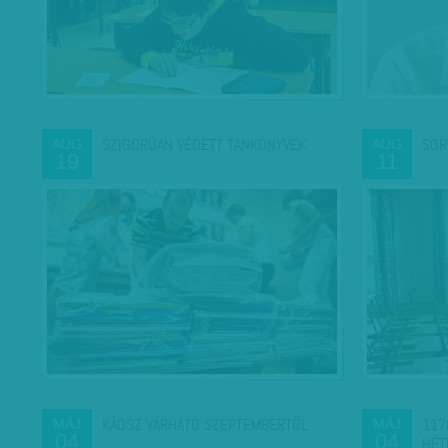
SZIGORÚAN VÉDETT TANKÖNYVEK
SOR
AUG
AUG
19
11
KÁOSZ VÁRHATÓ SZEPTEMBERTŐL
117
MÁJ
MÁJ
04
04
HÉT