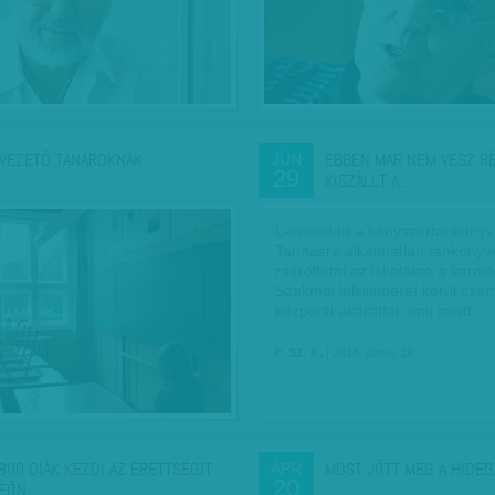
VEZETŐ TANÁROKNAK
EBBEN MÁR NEM VESZ RÉ
JÚN
29
KISZÁLLT A…
Lemondott a kényszertankönyv 
Tanításra alkalmatlan tankönyv
ráerőltetni az iskolákra a kormá
Szakmai lelkiismeret kerül sze
központi akarattal, ami miatt…
F. SZ. K.
| 2014. június 29.
800 DIÁK KEZDI AZ ÉRETTSÉGIT
MOST JÖTT MEG A HIDE
ÁPR
20
FŐN