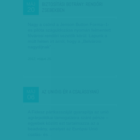
BIZTOSÍTÁSI BOTRÁNY: RENDŐRI
MÁJ
20
ZSEBEKBEN
Nagy a csönd a Jenson Button Forma–1-
es pilóta száguldozása nyomán felmentett
fővárosi rendőri vezetők körül. Lapunk a
múlt héten írt arról, hogy a „Belvárosi
nagydíjnak”…
2012. május 20.
AZ UNIÓIG ÉR A CSALÁSGYANÚ
MÁJ
06
A Fidesz pártkasszáját gyarapítja az unió
agrárpolitikai támogatásra szánt pénze –
egyebek között ezt tartalmazza az a
beadvány, amelyet az Európai Unió
csalás- és…