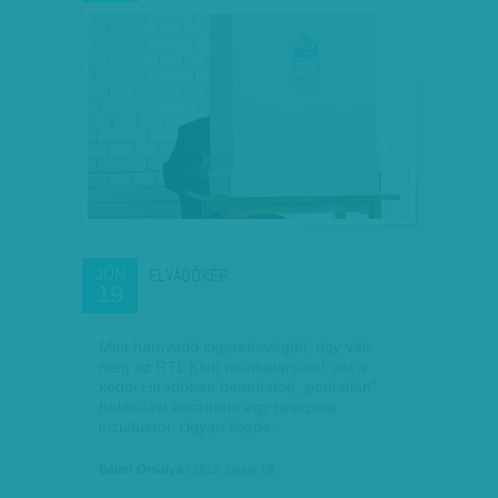
ELVÁGÓKÉP
JÚN
19
Mint hamvadó cigarettavégtől, úgy vált
meg az RTL Klub munkatársától, aki a
keddi Híradóban bemutatott „pontatlan”
tudósítást készítette egy rasszista
inzultusról. Ugyan közös…
Bálint Orsolya
| 2012. június 19.