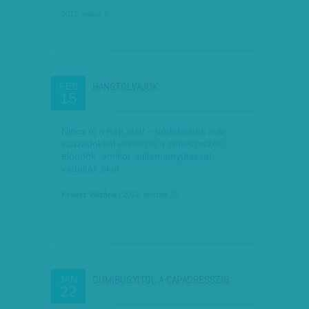
2012. május 6.
HANGTOLVAJOK
FEB
15
Nincs új a nap alatt – védekeztek már
századokkal ezelőtt is a zeneszerzők,
előadók, amikor dallamlenyúlással
vádolták őket.
Krausz Viktória
| 2012. február 15.
GUMIBUGYITÓL A CÁPADRESSZIG
JAN
22