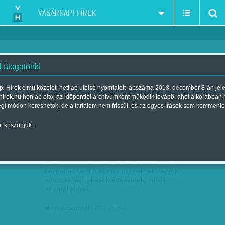
VASÁRNAPI HÍREK
 Látogatónk!
csalás
szűkítés:
i Hírek című közéleti hetilap utolsó nyomtatott lapszáma 2018. december 8-án jel
hirek.hu honlap ettől az időponttól archívumként működik tovább, ahol a korábban
égi módon kereshetők, de a tartalom nem frissül, és az egyes írások sem kommente
t köszönjük,
PAPÍROZÁS HELYETT NULLÁS
JÚL
02
Egy minisztériumi rendelet módosítását
kezdeményezi a Kúria, hogy elejét vegyék
a társasházi lakások adásvétele körüli
anomáliáknak.
Munkatársunktól
| 2017. július 2.