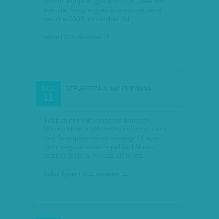
három legújabb gyanúsítottját, valamint
elárulta, hogy a gyanús meccsek közé
került a 2008. november 9-i…
bezso
| 2011. december 18.
SZEMBESZÁLLNAK PUTYINNAL
DEC
11
Több mint nyolcvanezren tüntettek
Moszkvában a választási csalások ellen,
míg Szentpéterváron mintegy 10 ezer,
több nagyvárosban – például No­­vo­­
szibirszkben, a mínusz 20 fokos…
Szűcs Ágnes
| 2011. december 11.