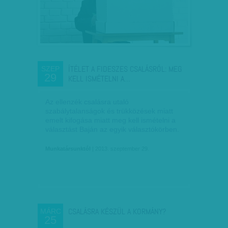
ÍTÉLET A FIDESZES CSALÁSRÓL: MEG
SZEP
29
KELL ISMÉTELNI A…
Az ellenzék csalásra utaló
szabálytalanságok és trükközések miatt
emelt kifogása miatt meg kell ismételni a
választást Baján az egyik választókörben.
Munkatársunktól
| 2013. szeptember 29.
CSALÁSRA KÉSZÜL A KORMÁNY?
MÁRC
25