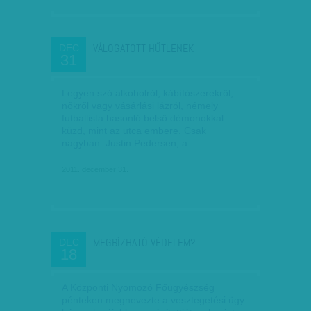
VÁLOGATOTT HŰTLENEK
DEC
31
Legyen szó alkoholról, kábítószerekről,
nőkről vagy vásárlási lázról, némely
futballista hasonló belső démonokkal
küzd, mint az utca embere. Csak
nagyban. Justin Pedersen, a…
2011. december 31.
MEGBÍZHATÓ VÉDELEM?
DEC
18
A Központi Nyomozó Főügyészség
pénteken megnevezte a vesztegetési ügy