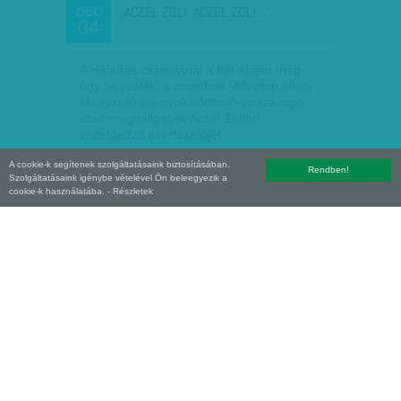
„ACZÉL ZOLI, ACZÉL ZOLI…”
DEC
04
A Haladás csapatánál a hét elején még
úgy tervezték, a szombati Videoton elleni
Magyar Kupa-nyolcaddöntő-visszavágó
után meghallgatják Aczél Zoltán
vezetőedző évértékelőjét,…
A cookie-k segítenek szolgáltatásaink biztosításában.
bezso
| 2011. december 4.
Rendben!
Szolgáltatásaink igénybe vételével Ön beleegyezik a
cookie-k használatába.
- Részletek
KALÓZ VIRTUS
NOV
22
Izgatottan toporgunk a Corvin mozi
Latabár terme előtt, az esti filmvetítés
kezdésére várva. Na, nem a ránk váró
„hálivúdi” szuperprodukció miatt vagyunk
ennyire zaklatottak, hanem…