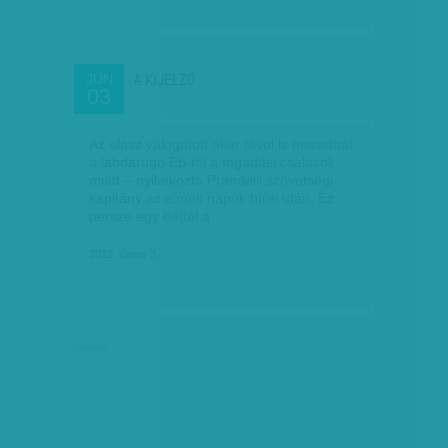
A KIJELZŐ
JÚN
03
Az olasz válogatott akár távol is maradhat
a labdarúgó Eb-től a fogadási csalások
miatt – nyilatkozta Prandelli szövetségi
kapitány az elmúlt napok hírei után. Ez
persze egy héttel a…
2012. június 3.
hirdetés