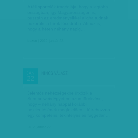
A téli sportolók tragédiája, hogy a legtöbb
országban, így Magyarországon is,
pusztán az eredményeikkel aligha tudnak
bekerülni a hírek fősodrába. Ahhoz is,
hogy a héten néhány napig…
bezso
| 2012. január 22.
NINCS VÁLASZ
JAN
22
Jelentős nehézségekbe ütközik a
Semmelweis Egyetem azon törekvése,
hogy – néhány nappal korábbi
bejelentésének megfelelően – létrehozzon
egy kompetens, tekintélyes és független…
2012. január 22.