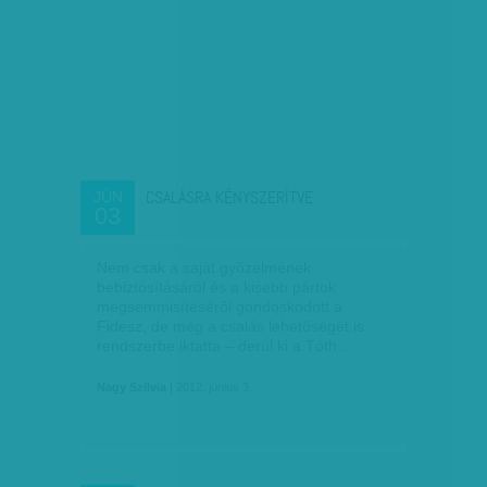
CSALÁSRA KÉNYSZERÍTVE
JÚN
03
Nem csak a saját győzelmének
bebiztosításáról és a kisebb pártok
megsemmisítéséről gondoskodott a
Fidesz, de még a csalás lehetőségét is
rendszerbe iktatta – derül ki a Tóth…
Nagy Szilvia
| 2012. június 3.