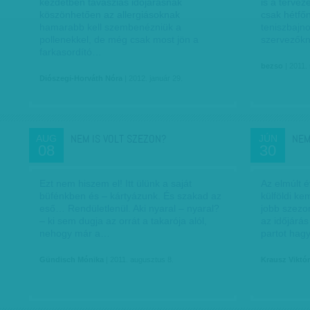
kezdetben tavaszias időjárásnak
is a tervez
köszönhetően az allergiásoknak
csak hétfőn
hamarabb kell szembenézniük a
teniszbajn
pollenekkel, de még csak most jön a
szervezőkn
farkasordító…
bezso
| 2011.
Diószegi-Horváth Nóra
| 2012. január 29.
NEM IS VOLT SZEZON?
NEM
AUG
JÚN
08
30
Ezt nem hiszem el! Itt ülünk a saját
Az elmúlt é
büfénkben és – kártyázunk. És szakad az
külföldi k
eső… Rendületlenül. Aki nyaral – nyaral?
jobb szezo
– ki sem dugja az orrát a takarója alól,
az időjárás
nehogy már a…
partot ha
Gündisch Mónika
| 2011. augusztus 8.
Krausz Viktór