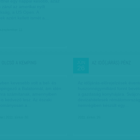
ettnél egy nappal később, azaz
 zárul az amerikai nyílt
okság, a US Open. A
ek azért kellett ismét a…
 szeptember 11.
 OLCSÓ A KEMPING
AZ IDŐ(JÁRÁS) PÉNZ
JÚN
26
vben kevesebb volt a bel- és
Az időjárás-előrejelzések éven
empingező a Balatonnál, ám idén
huszonnégymilliárd forint bevét
nra számítanak, amennyiben
a gazdaság konyhájára. Svájcn
 is kedvező lesz. Az északi
devizahitelesek rémálomorszá
gyományosan a…
nemrégiben készült egy…
ia
| 2011. június 30.
2011. június 26.