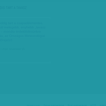
DIG TART A TAVASZ
ddig tart a csapadékmentes,
nál melegebb, enyhébb „tavasz
 – mondta érdeklődésünkre
ás, az Országos Meteorológiai
előrejelző…
| 2010. november 15.
Impresszum
Online médiaajánlat
Print médiaajánlat
ÁSZF
Adatv