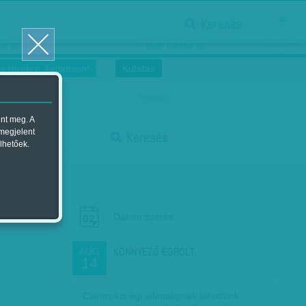
Keresés
ősnők nőnapra
Megtáncoltatott Oscar-szobor
us 16.
2018. március 16.
i Hírekre, kattintson!
Kutatás
magyar
ent meg. A
start
 megjelent
Keresés
lhetőek.
stop
Dátum szerint
KÖNNYEZŐ ÉGBOLT
AUG
14
Csinos kis égi jelenségnek lehettünk