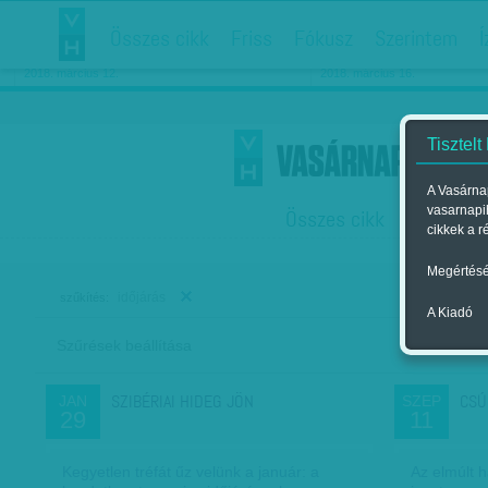
Összes cikk
Friss
Fókusz
Szerintem
Í
Chipekkel a rák ellen
Párkapcsolati matiné
2018. március 12.
2018. március 16.
Tisztelt
A Vasárnap
vasarnapi
Összes cikk
Friss
F
cikkek a r
Megértésé
időjárás
szűkítés:
A Kiadó
Szűrések beállítása
Szer
SZIBÉRIAI HIDEG JÖN
CSÚ
JAN
SZEP
29
11
Kegyetlen tréfát űz velünk a január: a
Az elmúlt 