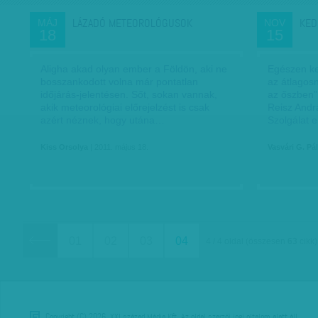
LÁZADÓ METEOROLÓGUSOK
KED
MÁJ
NOV
18
15
Aligha akad olyan ember a Földön, aki ne
Egészen ke
bosszankodott volna már pontatlan
az átlagos
időjárás-jelentésen. Sőt, sokan vannak,
az őszben”
akik meteorológiai előrejelzést is csak
Reisz Andr
azért néznek, hogy utána…
Szolgálat 
Kiss Orsolya
| 2011. május 18.
Vasvári G. Pál
01
02
03
04
4 / 4 oldal
(összesen
63
cikk)
Copyright (C) 2026, XXI század Média Kft. Az oldal szerzői jogi oltalom alatt áll.