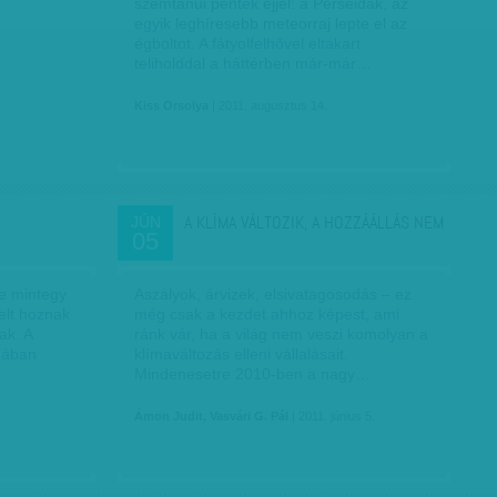
szemtanúi péntek éjjel: a Perseidák, az
egyik leghíresebb meteorraj lepte el az
égboltot. A fátyolfelhővel eltakart
teliholddal a háttérben már-már…
Kiss Orsolya
| 2011. augusztus 14.
A KLÍMA VÁLTOZIK, A HOZZÁÁLLÁS NEM
JÚN
05
te mintegy
Aszályok, árvizek, elsivatagosodás – ez
elt hoznak
még csak a kezdet ahhoz képest, ami
ak. A
ránk vár, ha a világ nem veszi komolyan a
gában
klímaváltozás elleni vállalásait.
Mindenesetre 2010-ben a nagy…
Ámon Judit, Vasvári G. Pál
| 2011. június 5.