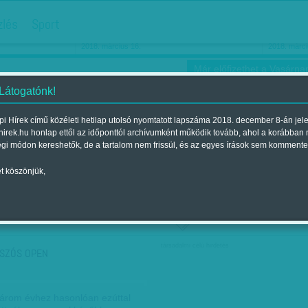
hirdetés
zlés
Sport
Ha még egyszer nyolcvanéves…
Barbie-h
2018. március 16.
2018. márci
Már előfizethet a Vasárnap
 Látogatónk!
i Hírek című közéleti hetilap utolsó nyomtatott lapszáma 2018. december 8-án jel
hirek.hu honlap ettől az időponttól archívumként működik tovább, ahol a korábban
ókusz
Szerintem
Ízlés
Sport
égi módon kereshetők, de a tartalom nem frissül, és az egyes írások sem kommente
t köszönjük,
ző szerint
Címke szerint
társadalmi célú hirdetés
SZÓS OPEN
három évhez hasonlóan ezúttal