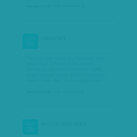
Karcagi László
| 2011. szeptember 11.
CSENGETNEK
SZEP
04
Tömören jellemezve a szeptember eleji
állapotokat: a Nemzeti Összeomlás
Kormánya sziszifuszi küzdelmet folytat,
hogy kiismerje magát abban a káoszban,
amit ő maga okoz. A káoszellenes harc…
Karcagi László
| 2011. szeptember 4.
MATOLCSY VÉDELMÉBEN
AUG
28