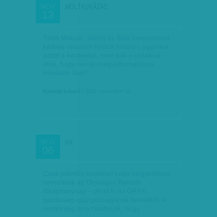
MÚLTKUKÁZÁS
NOV
13
Több Mátyás, János és Béla keresztnevű
kedves olvasóm fordult hozzám aggódva
azzal a kérdéssel, nem kell-e tartaniuk
attól, hogy nevük megváltoztatására
kötelezik őket?…
Karcagi László
| 2011. november 13.
HA
NOV
06
Csak jelentős késéssel tudja kiegyenlíteni
tartozásait az Országos Rendőr-
főkapitányság – derül ki az ORFK
gazdasági igazgatóságának leveléből. A
rendőrség arra hivatkozik, hogy…