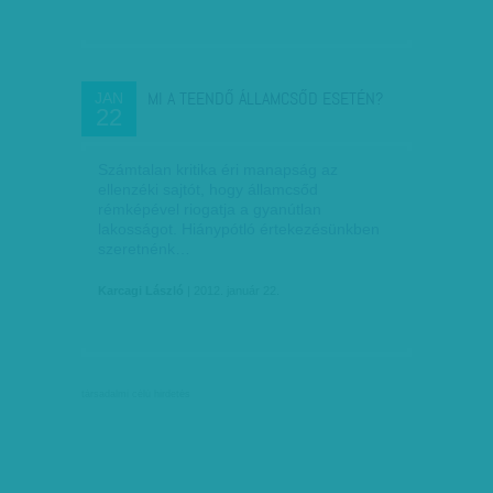
MI A TEENDŐ ÁLLAMCSŐD ESETÉN?
JAN
22
Számtalan kritika éri ma­­napság az
ellenzéki saj­­­tót, hogy államcsőd
rémképével riogatja a gya­­nútlan
lakosságot. Hiány­­pótló értekezésünkben
szeretnénk…
Karcagi László
| 2012. január 22.
társadalmi célú hirdetés