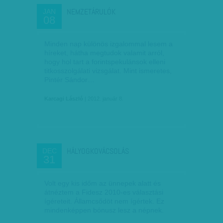
NEMZETÁRULÓK
JAN
08
Minden nap különös izgalommal lesem a
híreket, hátha megtudok valamit arról,
hogy hol tart a forintspekulánsok elleni
titkosszolgálati vizsgálat. Mint ismeretes,
Pintér Sándor…
Karcagi László
| 2012. január 8.
HÁLYOGKOVÁCSOLÁS
DEC
31
Volt egy kis időm az ünnepek alatt és
átnéztem a Fidesz 2010-es választási
ígéreteit. Állam­csődöt nem ígértek. Ez
mindenképpen bónusz lesz a népnek.