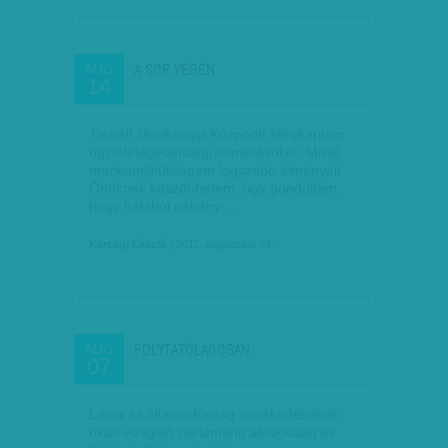
A SOR VÉGÉN
AUG
14
Tisztelt Munkaügyi Központ! Megkaptam
ügyfélelégedettségi felmérésüket. Mivel
munkanélküliségem legszebb élményeit
Önöknek köszönhetem, úgy gondoltam,
hogy hálából néhány…
Karcagi László
| 2011. augusztus 14.
FOLYTATÓLAGOSAN
AUG
07
Látva az államadósság növekedésének
okait vizsgáló parlamenti albizottság és