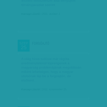
lesz­tési Minisztérium ál­­tal benyújtott
törvényjavaslat szerint.
Karcagi László
| 2011. október 2.
FORGÓAJTÓ
SZEP
25
A világ híres tudósai már régóta
eredménytelenül töprengenek a
magyarság problémájának megoldásán:
miként lehetséges, hogy a magyar
utolsónak lép be a forgóajtón, de
elsőként…
Karcagi László
| 2011. szeptember 25.