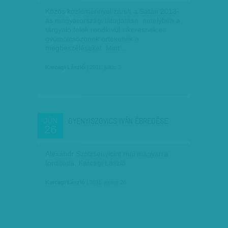
Közös közleménnyel zárult a Sátán 2013-
as magyarországi látogatása, amelyben a
tárgyaló felek rendkívül sikeresnek és
gyümölcsözőnek értékelték a
megbeszéléseket. Mint…
Karcagi László
| 2011. július 3.
GYENYISZOVICS IVÁN ÉBREDÉSE
JÚN
26
Alexandr Szolzsenyicint mai magyarra
fordította: Karcagi László
Karcagi László
| 2011. június 26.