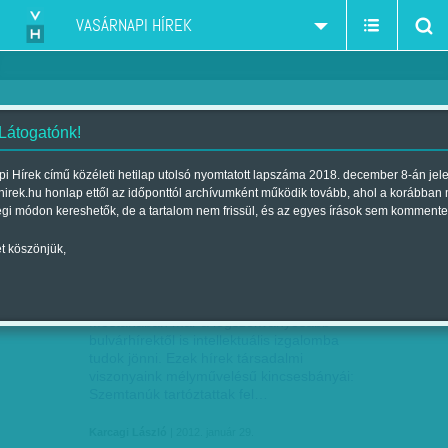
VASÁRNAPI HÍREK
 Látogatónk!
Karcagi László
szerző:
i Hírek című közéleti hetilap utolsó nyomtatott lapszáma 2018. december 8-án jel
hirek.hu honlap ettől az időponttól archívumként működik tovább, ahol a korábban
égi módon kereshetők, de a tartalom nem frissül, és az egyes írások sem kommente
t köszönjük,
BULVÁR
JAN
29
Mostanában már a legszokványosabb
bulvárhírektől is intellektuális izgalomba
tudok jönni. Ezek hírek társadalmi
viszonyaink mélyművelésű kincsesbányái:
Szemtanúk tartóztattak fel…
Karcagi László
| 2012. január 29.