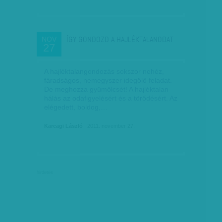
ÍGY GONDOZD A HAJLÉKTALANODAT
NOV
27
A hajléktalangondozás sokszor nehéz,
fáradságos, nemegyszer idegölő feladat.
De meghozza gyümölcsét! A hajléktalan
hálás az odafigyelésért és a törődésért. Az
elégedett, boldog,…
Karcagi László
| 2011. november 27.
hirdetés