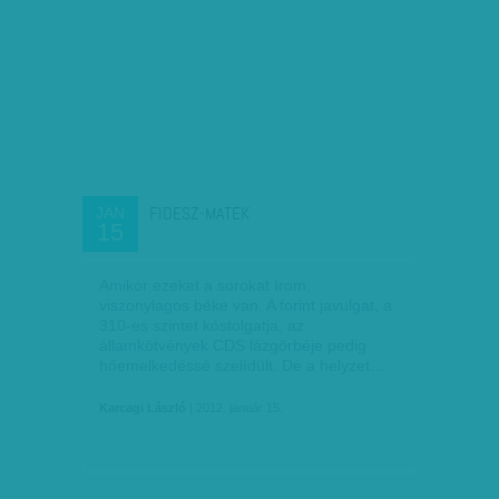
FIDESZ-MATEK
JAN
15
Amikor ezeket a sorokat írom,
viszonylagos béke van. A forint javulgat, a
310-es szintet kóstolgatja, az
államkötvények CDS lázgörbéje pedig
hőemelkedéssé szelídült. De a helyzet…
Karcagi László
| 2012. január 15.