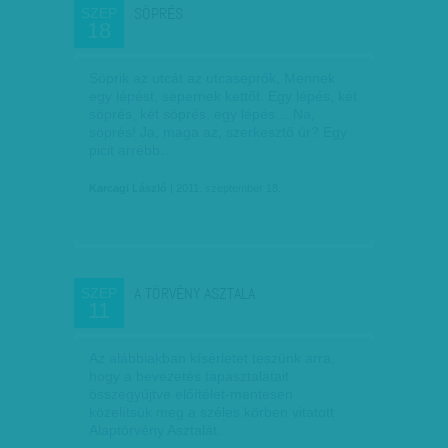
SÖPRÉS
SZEP
18
Söprik az utcát az utcaseprők, Mennek
egy lépést, sepernek kettőt. Egy lépés, két
söprés, két söprés, egy lépés… Na,
söprés! Ja, maga az, szerkesztő úr? Egy
picit arrébb…
Karcagi László
| 2011. szeptember 18.
A TÖRVÉNY ASZTALA
SZEP
11
Az alábbiakban kísérletet teszünk arra,
hogy a bevezetés tapasztalatait
összegyűjtve előítélet-mentesen
közelítsük meg a széles körben vitatott
Alaptörvény Asztalát.