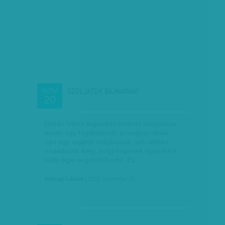
SZÓLJATOK BAJNAINAK!
NOV
20
Orbán Viktor legutóbbi londoni látogatása
során úgy fogalmazott: a magyaroknak
van egy sajátos észjárásuk, ami abban
mutatkozik meg, hogy képesek egyszerre
több fejjel is gondolkodni. Ez…
Karcagi László
| 2011. november 20.