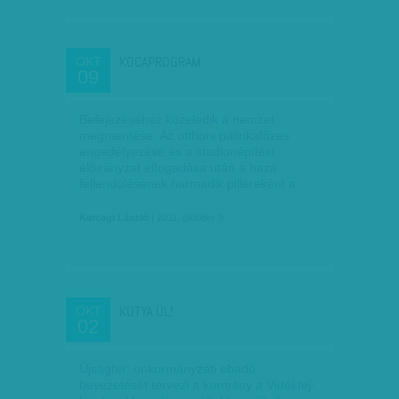
KOCAPROGRAM
OKT
09
Befejezéséhez közeledik a nemzet
megmentése. Az otthoni pálinkafőzés
engedélyezése és a stadionépítési
előirányzat elfogadása után a haza
fellendülésének harmadik pilléreként a…
Karcagi László
| 2011. október 9.
KUTYA ÜL!
OKT
02
Újsághír: önkormányzati ebadó
bevezetését tervezi a kormány a Vidék­fej­