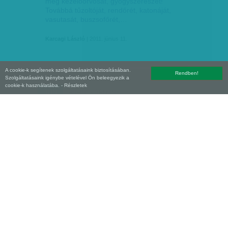
meg kezelőorvosát, gyógyszerészét!
Továbbá tűzoltóját, rendőrét, katonáját,
vasutasát, buszsofőrét,…
Karcagi László
| 2011. június 11.
A cookie-k segítenek szolgáltatásaink biztosításában.
Rendben!
Szolgáltatásaink igénybe vételével Ön beleegyezik a
cookie-k használatába.
- Részletek
BOHÓCKORMÁNY
JÚN
05
Nem akarok dicsekedni, de én már a hét
elején sejtettem, hogy a hét végére ki fog
bújni a szög a zsákból. Amikor a
miniszterelnök a TV2-nek azt nyilatkozta
kedden, hogy a…
Karcagi László
| 2011. június 5.