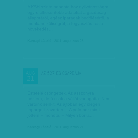
A KSH szinte naponta hoz nyilvánosságra
egyre elkeserítőbb adatokat a gazdaság
állapotáról, egész iparágak bedőléséről, a
munkanélküliségről, a fogyasztás- és a
növekedés…
Karcagi László
| 2011. augusztus 28.
AZ 527-ES CSAPDÁJA
AUG
21
Estefelé csöngettek. Az asszonyra
néztem, de ő csak a vállát vonogatta. Nem
vártunk senkit. Az ajtóban egy idegen
toporgott zavartan. – A pofa bor miatt
jöttem – mondta. – Milyen borra…
Karcagi László
| 2011. augusztus 21.