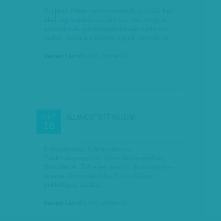
Szijjártó Péter miniszterelnöki szóvivő hét
eleji sajtótájékoztatóján közölte, hogy a
szocialisták gazdaságpolitikája kudarcot
vallott, ezért a nemzeti ügyek kormánya…
Karcagi László
| 2011. október 22.
ÁLLAMOSÍTOTT POLGÁR
OKT
16
Erőszakosak. Gátlástalanok.
Zsákmányszerzők. Önérdek­ve­zé­reltek.
Rövidlátók. Túlter­jesz­ke­dők. Kiskirályok –
szedte tőmondatokba Török Gábor
politológus azokat…
Karcagi László
| 2011. október 16.