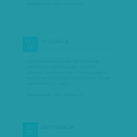
Karcagi László
| 2011. december 31.
DR. SZERELEM
DEC
18
A gerincesek külön állatfajt képeznek.
Különösen a fizikoterápián. A gerinc
ugyanis nagyon tud fájni. A reuma vagy a
köszvény bolhacsípés hozzá képest. És az
emberek éppen úgy,…
Karcagi László
| 2011. december 18.
ÓÉVI FOGADALOM
DEC
11