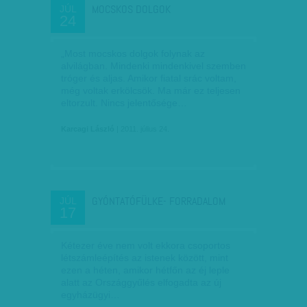
MOCSKOS DOLGOK
JÚL
24
„Most mocskos dolgok folynak az
alvilágban. Mindenki mindenkivel szemben
tróger és aljas. Amikor fiatal srác voltam,
még voltak erkölcsök. Ma már ez teljesen
eltorzult. Nincs jelentősége…
Karcagi László
| 2011. július 24.
GYÓNTATÓFÜLKE- FORRADALOM
JÚL
17
Kétezer éve nem volt ekkora csoportos
létszámleépítés az istenek között, mint
ezen a héten, amikor hétfőn az éj leple
alatt az Országgyűlés el­­fogadta az új
egyházügyi…