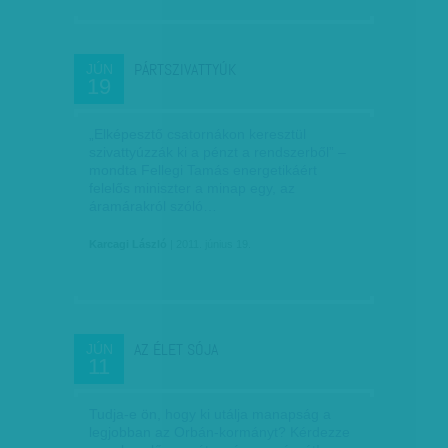
PÁRTSZIVATTYÚK
JÚN
19
„Elképesztő csatornákon ke­­resz­tül
szivattyúzzák ki a pénzt a rendszerből” –
mondta Fellegi Tamás energetikáért
felelős miniszter a minap egy, az
áramárakról szóló…
Karcagi László
| 2011. június 19.
AZ ÉLET SÓJA
JÚN
11
Tudja-e ön, hogy ki utálja manapság a
legjobban az Orbán-kormányt? Kérdezze