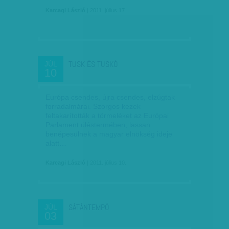
Karcagi László
| 2011. július 17.
TUSK ÉS TUSKÓ
JÚL
10
Európa csendes, újra csendes, elzúgtak
forradalmárai. Szor­gos kezek
feltakarították a törmeléket az Európai
Parlament üléstermében, lassan
benépesülnek a magyar elnökség ideje
alatt…
Karcagi László
| 2011. július 10.
SÁTÁNTEMPÓ
JÚL
03