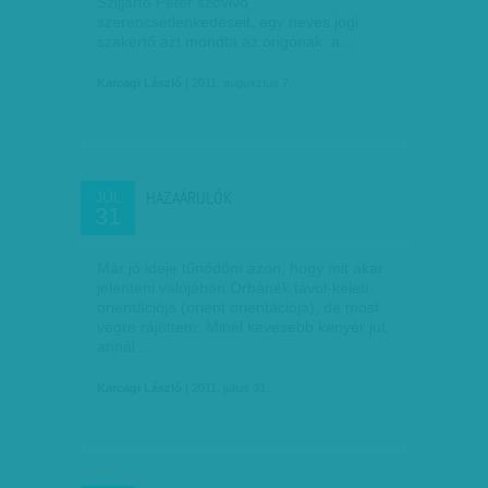
Szijjártó Péter szóvivő
szerencsétlenkedéseit, egy neves jogi
szakértő azt mondta az origónak: a…
Karcagi László
| 2011. augusztus 7.
HAZAÁRULÓK
JÚL
31
Már jó ideje tűnődöm azon, hogy mit akar
jelenteni valójában Orbánék távol-keleti
orientációja (orient orientációja), de most
végre rájöttem: Minél kevesebb kenyér jut,
annál…
Karcagi László
| 2011. július 31.