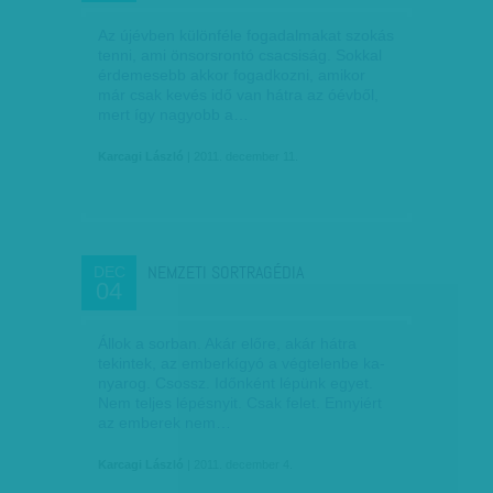
Az újévben különféle fogadalmakat szokás
tenni, ami önsorsrontó csacsiság. Sokkal
érdemesebb akkor fogadkozni, amikor
már csak kevés idő van hátra az óévből,
mert így nagyobb a…
Karcagi László
| 2011. december 11.
NEMZETI SORTRAGÉDIA
DEC
04
Állok a sorban. Akár előre, akár hátra
tekintek, az emberkígyó a végtelenbe ka­­
nyarog. Csossz. Időnként lépünk egyet.
Nem teljes lépésnyit. Csak felet. Ennyiért
az emberek nem…
Karcagi László
| 2011. december 4.