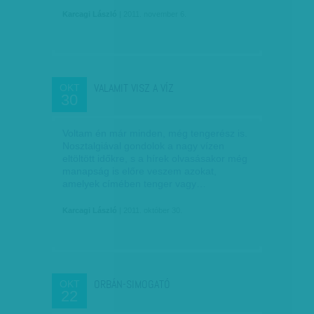
Karcagi László
| 2011. november 6.
VALAMIT VISZ A VÍZ
OKT
30
Voltam én már minden, még tengerész is.
Nosztalgiával gondolok a nagy vízen
eltöltött időkre, s a hírek olvasásakor még
manapság is előre veszem azokat,
amelyek címében tenger vagy…
Karcagi László
| 2011. október 30.
ORBÁN-SIMOGATÓ
OKT
22