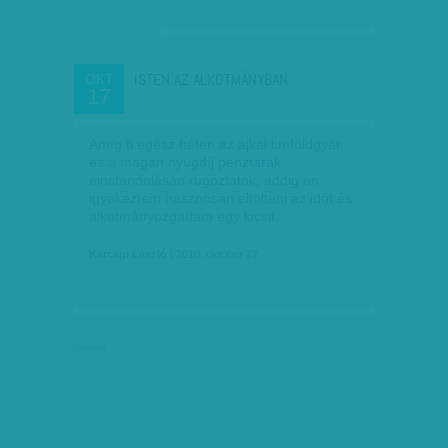
ISTEN AZ ALKOTMÁNYBAN
OKT
17
Amíg ti egész héten az ajkai timföldgyár
és a magán nyugdíj pénztárak
einstandolásán rugóztatok, addig én
igyekeztem hasznosan eltölteni az időt és
alkotmányozgattam egy kicsit.
Karcagi László
| 2010. október 17.
hirdetés