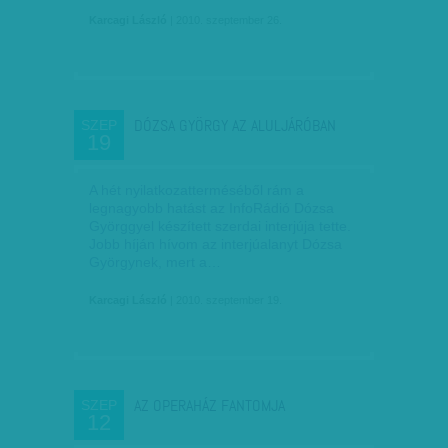
Karcagi László
| 2010. szeptember 26.
DÓZSA GYÖRGY AZ ALULJÁRÓBAN
SZEP
19
A hét nyilatkozatterméséből rám a
legnagyobb hatást az InfoRádió Dózsa
Györggyel készített szerdai interjúja tette.
Jobb híján hívom az interjúalanyt Dózsa
Györgynek, mert a…
Karcagi László
| 2010. szeptember 19.
AZ OPERAHÁZ FANTOMJA
SZEP
12