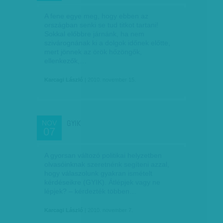
A fene egye meg, hogy ebben az
országban senki se tud titkot tartani!
Sokkal előbbre járnánk, ha nem
szivárognának ki a dolgok időnek előtte,
mert jönnek az örök hőzöngők,
ellenkezők,…
Karcagi László
| 2010. november 15.
GYIK
NOV
07
A gyorsan változó politikai helyzetben
olvasóinknak szeretnénk segíteni azzal,
hogy válaszolunk gyakran ismételt
kérdéseikre (GYIK). Átlépjek vagy ne
lépjek? – kérdezték többen…
Karcagi László
| 2010. november 7.