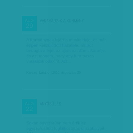
VAKARÓDZIK A KORMÁNY
AUG
29
A Kormánynak lejárt a munkaideje, és már
éppen készülődött hazafelé, amikor
bedugta a fejét az ajtón az államtitkárnője,
és azt mondta, hogy egy fura pasas
várakozik odakint. Azt…
Karcagi László
| 2010. augusztus 29.
ANYÓSÜLÉS
AUG
22
Sokan egyszerűen nem értik az
egyszerűsített foglalkoztatás új szabályait.