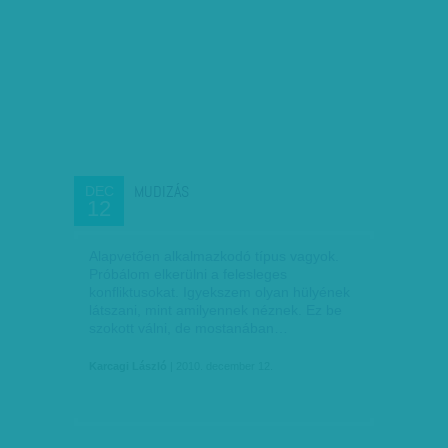
MUDIZÁS
DEC
12
Alapvetően alkalmazkodó típus vagyok.
Próbálom elkerülni a felesleges
konfliktusokat. Igyekszem olyan hülyének
látszani, mint amilyennek néznek. Ez be
szokott válni, de mostanában…
Karcagi László
| 2010. december 12.