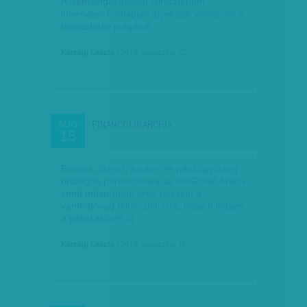
A Nemzetgazdasági Minisztérium
internetes honlapján igyekszik válaszolni a
tanácstalan polgárok…
Karcagi László
| 2010. augusztus 22.
FINÁNCOLIGARCHIA
AUG
15
Béndek József, a vám- és pénzügyőrség
országos parancsnoka az InfoRádió Aréna
című műsorában arról beszélt: a
vámhatóság felkészült arra, hogy fellépjen
a pálinkafőzés új…
Karcagi László
| 2010. augusztus 15.