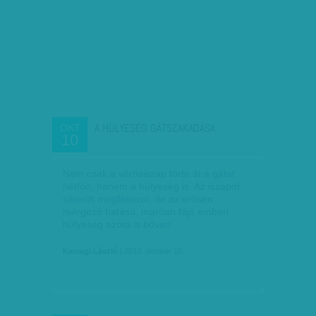
A HÜLYESÉG GÁTSZAKADÁSA
OKT
10
Nem csak a vörösiszap törte át a gátat
hétfőn, hanem a hülyeség is. Az iszapot
sikerült megfékezni, de az erősen
mérgező hatású, maróan fájó emberi
hülyeség azóta is bőven…
Karcagi László
| 2010. október 10.