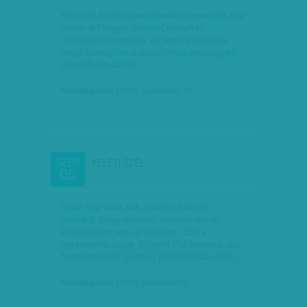
Horváth Ádám operaénekest nevezték ki a
héten a Magyar Állami Operaház
miniszteri biztosává. Az lesz a feladata,
hogy átvilágítsa a dalszínház pénzügyeit,
gazdálkodását és…
Karcagi László
| 2010. szeptember 12.
KELETI SZÉL
SZEP
05
Száz nap alatt sok minden kiderült.
Például, hogy nekünk, magyaroknak
küldetésünk van a világban. Ezt a
legautentikusabb Schmitt Pál mondta, aki
fordulatokban gazdag pályafutása során…
Karcagi László
| 2010. szeptember 5.