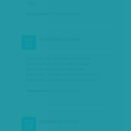
öreg…
Karcagi László
| 2010. november 28.
GYURCSÁNY A KÖDBEN
NOV
21
Tisztelt Budai Gyula Elszámoltatási
Kormánybiztos Úr! Az alábbiakban
lakossági bejelentést szeretnék
eszközölni, amellyel reményeim szerint
hathatósan hozzájárulhatok ahhoz az…
Karcagi László
| 2010. november 21.
VISSZAMENŐLEGESEN
NOV
15