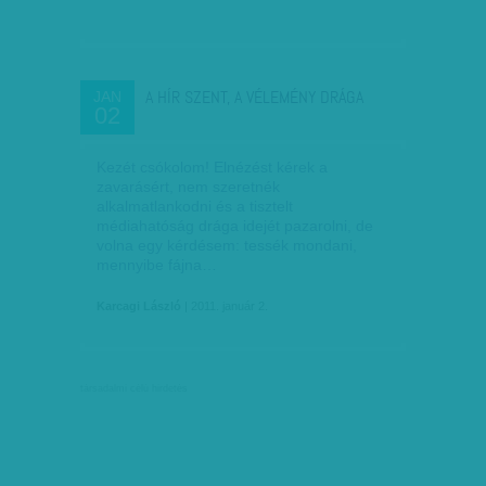
A HÍR SZENT, A VÉLEMÉNY DRÁGA
JAN
02
Kezét csókolom! Elnézést kérek a
zavarásért, nem szeretnék
alkalmatlankodni és a tisztelt
médiahatóság drága idejét pazarolni, de
volna egy kérdésem: tessék mondani,
mennyibe fájna…
Karcagi László
| 2011. január 2.
társadalmi célú hirdetés