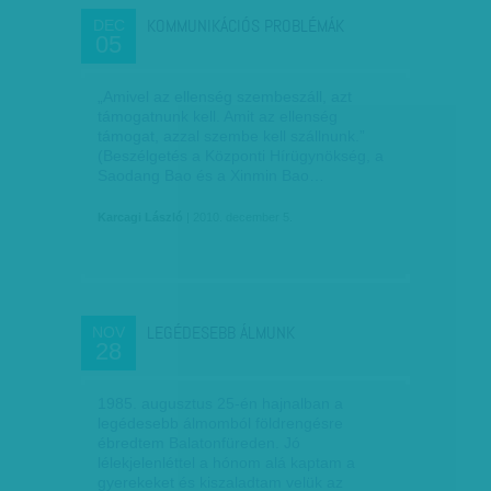
KOMMUNIKÁCIÓS PROBLÉMÁK
DEC
05
„Amivel az ellenség szembeszáll, azt
támogatnunk kell. Amit az ellenség
támogat, azzal szembe kell szállnunk.”
(Beszélgetés a Központi Hírügynökség, a
Saodang Bao és a Xinmin Bao…
Karcagi László
| 2010. december 5.
LEGÉDESEBB ÁLMUNK
NOV
28
1985. augusztus 25-én hajnalban a
legédesebb álmomból földrengésre
ébredtem Balatonfüreden. Jó
lélekjelenléttel a hónom alá kaptam a
gyerekeket és kiszaladtam velük az