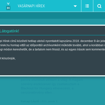
VASÁRNAPI HÍREK
 Látogatónk!
Karcagi László
szerző:
i Hírek című közéleti hetilap utolsó nyomtatott lapszáma 2018. december 8-án jel
hirek.hu honlap ettől az időponttól archívumként működik tovább, ahol a korábban
égi módon kereshetők, de a tartalom nem frissül, és az egyes írások sem kommente
t köszönjük,
ESZÜNK ÁGA
JAN
09
Folyó hó ötödikén este 18 órakor egy
percre elsötétült előttem a világ. A magam
szerény eszközeivel így csatlakoztam a
Blackout for Hungary elnevezésű, a
cenzúratörvény ellen…
Karcagi László
| 2011. január 9.