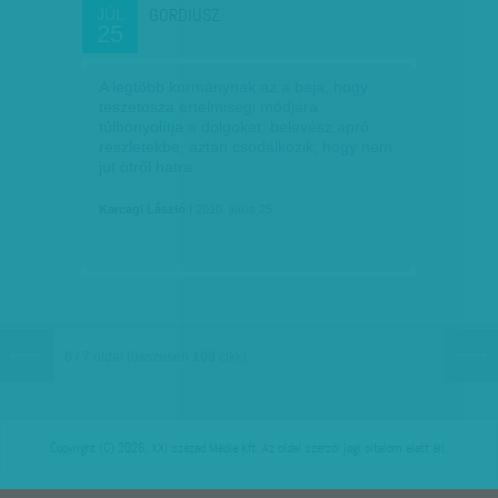
GORDIUSZ
JÚL
25
A legtöbb kormánynak az a baja, hogy
teszetosza értelmiségi módjára
túlbonyolítja a dolgokat, belevész apró
részletekbe, aztán csodálkozik, hogy nem
jut ötről hatra.
Karcagi László
| 2010. július 25.
6 / 7 oldal
(összesen
109
cikk)
Copyright (C) 2026, XXI század Média Kft. Az oldal szerzői jogi oltalom alatt áll.