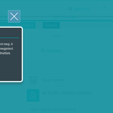
Keresés
ősnők nőnapra
Megtáncoltatott Oscar-szobor
us 16.
2018. március 16.
i Hírekre, kattintson!
Kutatás
magyar
ent meg. A
start
 megjelent
Keresés
lhetőek.
stop
Dátum szerint
NŐ AZ ADÓ, CSÖKKEN A NYUGDÍJ
JÚL
03
Akár negyven százalékkal is