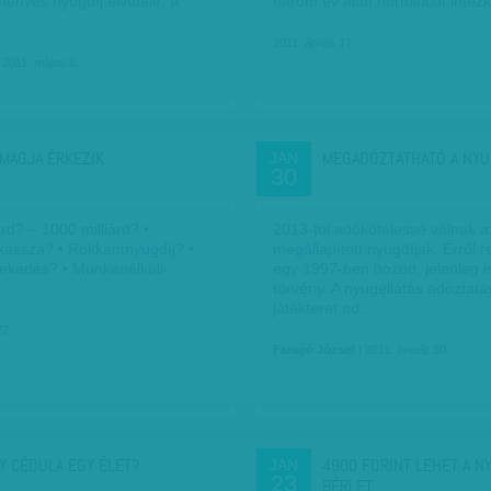
ényes nyugdíj elvétele, a
három év alatt harmincöt inté
2011. április 17.
 2011. május 8.
MAGJA ÉRKEZIK
MEGADÓZTATHATÓ A NYU
JAN
30
árd? – 1000 milliárd? •
2013-tól adókötelessé válnak 
assza? • Rokkantnyugdíj? •
megállapított nyugdíjak. Erről r
kedés? • Munkanélküli-
egy 1997-ben hozott, jelenleg i
törvény. A nyugellátás adóztat
játékteret ad…
27.
Faragó József
| 2011. január 30.
Y CÉDULA EGY ÉLET?
4900 FORINT LEHET A N
JAN
23
BÉRLET