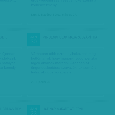
zkedéssel…
érdekvédelmi szervezet elnöke szerint a
korkedvezmény…
Kun J. Erzsébet
| 2011. március 27.
GDÍJ
MINDENKI CSAK MAGÁRA SZÁMÍTHAT
JAN
30
az újonnan
Várhatóan több ezren nyilatkoznak még
endelkezik
hétfőn arról, hogy magán-nyugdíjpénztári
s hatályos
tagok akarnak maradni. Azonban az
ása komoly
öngondoskodásra szavazóknak sem árt
tudni: aki idős korában is…
2011. január 30.
YUGDÍJAS BKV-
HAT NAP MARADT ÁTLÉPNI
JAN
23