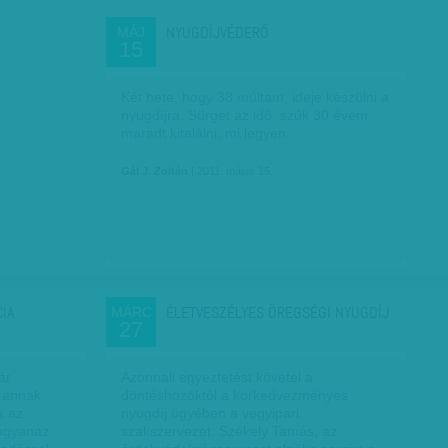
NYUGDÍJVÉDERŐ
MÁJ
15
Két hete, hogy 38 múltam, ideje készülni a
nyugdíjra. Sürget az idő, szűk 30 évem
maradt kitalálni, mi legyen.
Gál J. Zoltán
| 2011. május 15.
IA
ÉLETVESZÉLYES ÖREGSÉGI NYUGDÍJ
MÁRC
27
ár
Azonnali egyeztetést követel a
, annak
döntéshozóktól a korkedvezményes
k az
nyugdíj ügyében a vegyipari
ugyanaz:
szakszervezet. Székely Tamás, az