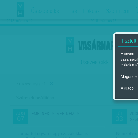
Összes cikk
Friss
Fókusz
Szerintem
Í
Chipekkel a rák ellen
Párkapcsolati matiné
2018. március 12.
2018. március 16.
Tisztelt
A Vasárnap
vasarnapi
Összes cikk
Friss
F
cikkek a r
Megértésé
nyugdíj
szűkítés:
A Kiadó
Szűrések beállítása
Szer
EMELNEK IS, MEG NEM IS
AKC
AUG
JÚL
07
03
SZA
Januártól ugyan négy százalékkal is
Nemzetközi