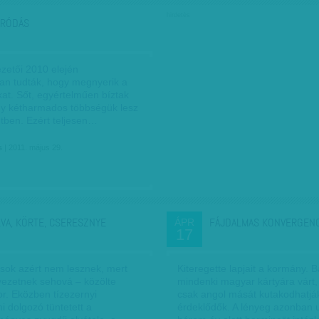
hirdetés
RÓDÁS
ezetői 2010 elején
óan tudták, hogy megnyerik a
kat. Sőt, egyértelműen bíztak
y kétharmados többségük lesz
tben. Ezért teljesen…
s
| 2011. május 29.
LVA, KÖRTE, CSERESZNYE
FÁJDALMAS KONVERGENC
ÁPR
17
sok azért nem lesznek, mert
Kiteregette lapjait a kormány. B
ezetnek sehová – közölte
mindenki magyar kártyára várt
or. Eközben tízezernyi
csak angol mását kutakodhatjá
 dolgozó tüntetett a
érdeklődők. A lényeg azonban 