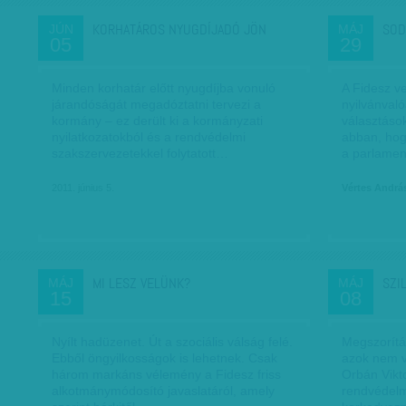
KORHATÁROS NYUGDÍJADÓ JÖN
SOD
JÚN
MÁJ
05
29
Minden korhatár előtt nyugdíjba vonuló
A Fidesz v
járandóságát megadóztatni tervezi a
nyilvánval
kormány – ez derült ki a kormányzati
választáso
nyilatkozatokból és a rendvédelmi
abban, hog
szakszervezetekkel folytatott…
a parlamen
2011. június 5.
Vértes Andrá
MI LESZ VELÜNK?
SZI
MÁJ
MÁJ
15
08
Nyílt hadüzenet. Út a szociális válság felé.
Megszorítá
Ebből öngyilkosságok is lehetnek. Csak
azok nem v
három markáns vélemény a Fidesz friss
Orbán Vikt
alkotmánymódosító javaslatáról, amely
rendvédelmi