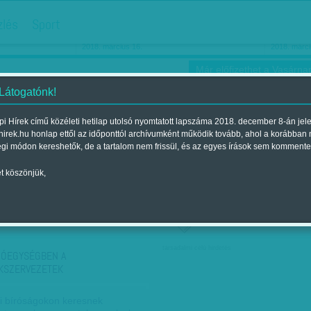
hirdetés
zlés
Sport
Ha még egyszer nyolcvanéves…
Barbie-h
2018. március 16.
2018. márci
Már előfizethet a Vasárnap
 Látogatónk!
i Hírek című közéleti hetilap utolsó nyomtatott lapszáma 2018. december 8-án jel
hirek.hu honlap ettől az időponttól archívumként működik tovább, ahol a korábban
ókusz
Szerintem
Ízlés
Sport
égi módon kereshetők, de a tartalom nem frissül, és az egyes írások sem kommente
t köszönjük,
ző szerint
Címke szerint
társadalmi célú hirdetés
IÓEGYSÉGBEN A
KSZERVEZETEK
 bíróságokon keresnek