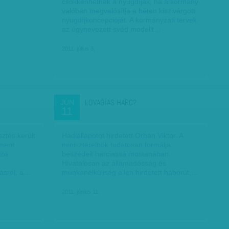
csökkenhetnek a nyugdíjak, ha a kormány
valóban megvalósítja a héten kiszivárgott
nyugdíjkoncepcióját. A kormányzati tervek
az úgynevezett svéd modellt…
2011. július 3.
LOVAGIAS HARC?
JÚN
11
sztés került
Hadiállapotot hirdetett Orbán Viktor. A
ament
miniszterelnök tudatosan formálja
tos
beszédeit harciassá mostanában.
Hivatalosan az államadósság és
ásról; a…
munkanélküliség ellen hirdetett háborút,…
2011. június 11.