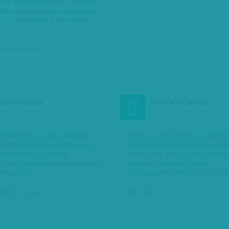
tot a szakszervezetek, amelyek
ték egy egységes pertársaság
t is. Formálódik a szervezett
s.
bet
| 2011. július 3.
SEM BOHÓCOK
TÖRVÉNYDÖMPING
JÚN
11
lgálatoknál az egészségügyi,
Szokás szerint tucatnyi előterje
alkalmassági vizsgálatok és a
fel péntek késő délután a parl
 feltételei is sokkal
honlapjára. Négy újabb sarkala
, mint a rendvédelmi területen,
törvényt nyújtottak be az
t dolgozók…
Országgyűlésnek: a népszavaz
bet
| 2011. június 11.
2011. június 11.