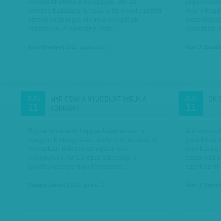
emelkedhetnek a nyugdíjak, ám az
jogorvosla
emelés hatására is csak a tíz évvel ezelőtti
már elkezd
színvonalat fogja elérni a nyugdíjak
kialakításá
reálértéke. A kormány múlt…
ellenállás i
Kiss Orsolya
| 2011. augusztus 7.
Kun J. Erzsé
MÁR CSAK A NYUGDÍJAT VÁRJA A
ŐK 
JÚN
JÚN
11
11
KORMÁNY
Egyre kövérebb kappanhájat ereszt a
A titkosszo
magyar költségvetés, mely már az első öt
pszichikai 
hónapban túllépte az egész idei
munkavégzés
hiánytervet. Az Európai Bizottság a
szigorúbbak
túlköltekezésre figyelmeztetett,…
ezért az it
Faragó József
| 2011. június 11.
Kun J. Erzsé