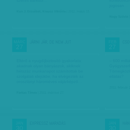
szerint bárkitől…
korkedvezm
jogosan…
Kun J. Erzsébet, Krausz Viktória
| 2011. május 15.
Nagy Szilvia
|
JÁRNI JÁR, DE NEM JUT
CSO
MÁRC
FEB
27
27
Eltérő a nyugdíjbiztosító gyakorlata:
– 600 milli
akadnak olyan bányászok, akiknek
Gyógyszerk
hétszáz munkanapot számítottak be
Tömegközle
szolgálati idejükbe, ha elvégezték az
ellátás?
oroszlányi hároméves vájárképző…
2011. február 
Farkas Tímea
| 2011. március 27.
EXPRESSZ MARADÁS
HÁN
JAN
JAN
30
30