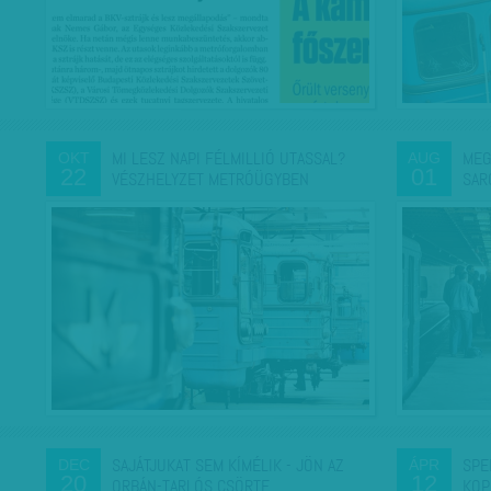
MI LESZ NAPI FÉLMILLIÓ UTASSAL?
MEG
OKT
AUG
22
01
VÉSZHELYZET METRÓÜGYBEN
SAR
SAJÁTJUKAT SEM KÍMÉLIK - JÖN AZ
SPE
DEC
ÁPR
20
12
ORBÁN-TARLÓS CSÖRTE,…
KOP