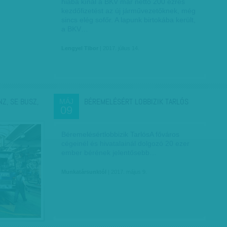
hiába kínál a BKV már nettó 200 ezres
kezdőfizetést az új járművezetőknek, még
sincs elég sofőr. A lapunk birtokába került,
a BKV…
Lengyel Tibor
| 2017. július 14.
Z, SE BUSZ,
BÉREMELÉSÉRT LOBBIZIK TARLÓS
MÁJ
09
Béremelésértlobbizik TarlósA főváros
cégeinél és hivatalainál dolgozó 20 ezer
ember bérének jelentősebb…
Munkatársunktól
| 2017. május 9.