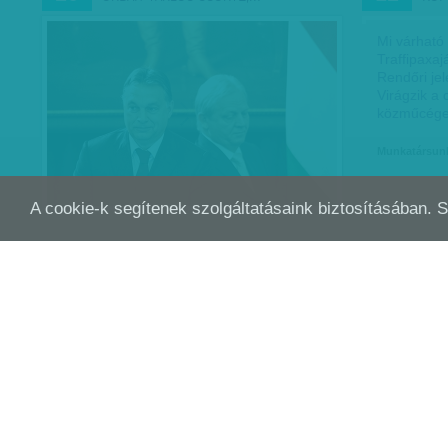
Mi várható 
Traffipaxaj
Rendőri jel
Virágzik a
közműcégek
Munkatársun
A cookie-k segítenek szolgáltatásaink biztosításában. 
AZ AJTÓK ZÁRÓDNAK - VESZÉLYESEK A
KRI
JAN
DEC
28
17
METRÓSZERELVÉNYEK?
Egyre több
ül metróra
Kerülnek i
utat bussza
Vasvári G. Pál