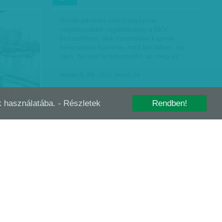
Szinte pihenés nélkül ingáznak
végállomástól végállomásig a BKV
buszsofőrjei, akik tízezrekkel kapnak
kevesebbet havonta, mint korábban, és
idén, ha lesz is béremelés, az még az…
Vasvári G. Pál
| 2013. február 24.
-k használatába.
- Részletek
Rendben!