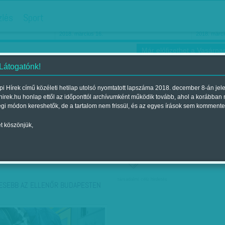
hirdetés
zlés
Sport
Ha még egyszer nyolcvanéves…
Barbie-h
2018. március 16.
2018. márci
Már előfizethet a Vasárnap
 Látogatónk!
i Hírek című közéleti hetilap utolsó nyomtatott lapszáma 2018. december 8-án jel
hirek.hu honlap ettől az időponttól archívumként működik tovább, ahol a korábban
ókusz
Szerintem
Ízlés
Sport
égi módon kereshetők, de a tartalom nem frissül, és az egyes írások sem kommente
t köszönjük,
ző szerint
Címke szerint
társadalmi célú hirdetés
ESEBB AZ ELLENŐR BUDAPESTEN