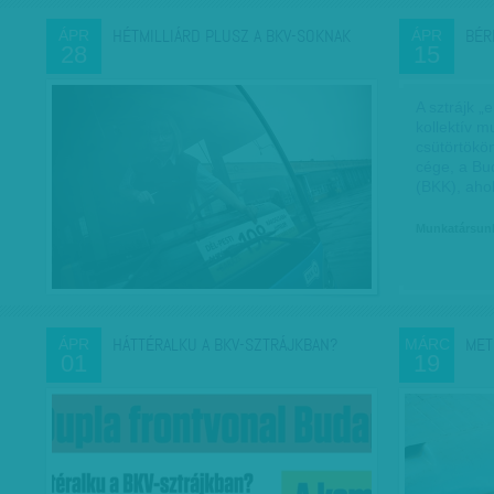
HÉTMILLIÁRD PLUSZ A BKV-SOKNAK
BÉR
ÁPR
ÁPR
28
15
A sztrájk „
kollektív m
csütörtökö
cége, a Bu
(BKK), ah
Munkatársun
HÁTTÉRALKU A BKV-SZTRÁJKBAN?
MET
ÁPR
MÁRC
01
19