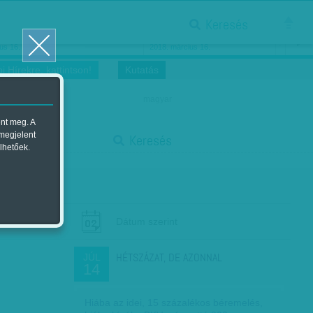
Keresés
ősnők nőnapra
Megtáncoltatott Oscar-szobor
us 16.
2018. március 16.
i Hírekre, kattintson!
Kutatás
magyar
ent meg. A
start
 megjelent
Keresés
lhetőek.
stop
Dátum szerint
HÉTSZÁZAT, DE AZONNAL
JÚL
14
Hiába az idei, 15 százalékos béremelés,