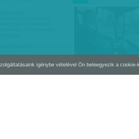
a jövő héten? -
ánlatokat vár a rendőrség -
enlét - Búcsú a vezetőktől -
 cseresznye - Tüntethetnek a
 dolgozói.
któl
| 2015. április 12.
Szolgáltatásaink igénybe vételével Ön beleegyezik a cookie
TIKUS ÁLLAPOTOK A METRÓBAN
 ismerős mondja, ő bizony nem
. És a gyerekét sem engedi.
nkább, választják a hosszabb
l, villamossal.
| 2012. december 17.