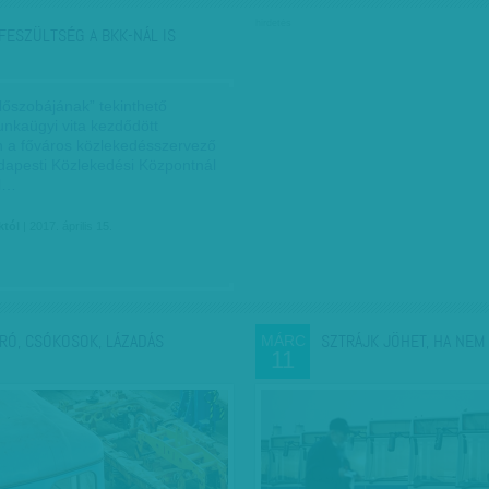
hirdetés
FESZÜLTSÉG A BKK-NÁL IS
előszobájának” tekinthető
unkaügyi vita kezdődött
n a főváros közlekedésszervező
dapesti Közlekedési Központnál
ol…
któl
| 2017. április 15.
RÓ, CSÓKOSOK, LÁZADÁS
SZTRÁJK JÖHET, HA NEM 
MÁRC
11