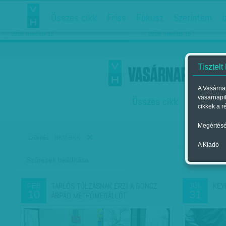
Összes cikk
Friss
Fókusz
Szerintem
Í
Chipekkel a rák ellen
Párkapcsolati matiné
2018. március 12.
2018. március 16.
Tisztelt
A Vasárnap
vasarnapi
Összes cikk
Friss
F
cikkek a r
Megértésé
BKV-BKK
szűkítés:
A Kiadó
Szűrések beállítása
Szer
TARLÓS TÚLZÁSNAK ÉRZI A GÖNCZ
KEV
FEB
JÚL
10
31
ÁRPÁD METRÓMEGÁLLÓT