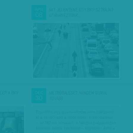
MIT JELENTENE EGY BKV-SZTRÁJK?
ÁPR
08
UTÁNANÉZTÜNK,…
LÉP A BKV
METRÓBALESET: MINDEN GURUL
DEC
30
TOVÁBB
Egyelőre egy gyanúsítottat sem hallgatott
ki a rendőrség a decemberi metróbaleset
– az M2-es vonalán, a felszíni pályarészen
koccant össze két kocsi – ügyében. Arra a