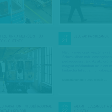
FIZETÜNK A METRÓÉRT - ÚJ
SZLOVÁK PÁRHUZAMOK
FEB
21
COK JÖHETNEK
Nálunk még csak készülnek rá,
Szlovákiában már lecsengőben
pedagógussztrájk. Az akcióról 
magyar médiumban az jelent m
kudarcba fulladt a munkabeszü
Munkatársunktól
| 2016. február 21.
ED MARATHON - NYUGDÍJASOKNÁL
VALAMIT 'ELSZÁMOLT' A 
JÚN
22
OGTAT A RENDŐR -…
KIRÚGTAK…