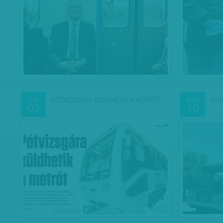
PÓTVIZSGÁRA KÜLDHETIK A METRÓT
KAB
JÚL
JÚN
03
10