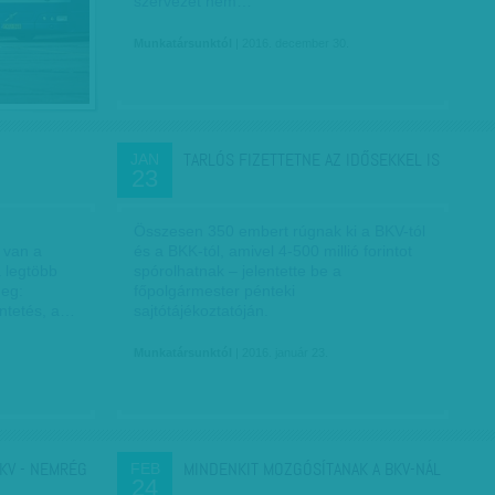
szervezet nem…
Munkatársunktól
| 2016. december 30.
TARLÓS FIZETTETNE AZ IDŐSEKKEL IS
JAN
23
Összesen 350 embert rúgnak ki a BKV-tól
 van a
és a BKK-tól, amivel 4-500 millió forintot
a legtöbb
spórolhatnak – jelentette be a
eg:
főpolgármester pénteki
ntetés, a…
sajtótájékoztatóján.
Munkatársunktól
| 2016. január 23.
BKV - NEMRÉG
MINDENKIT MOZGÓSÍTANAK A BKV-NÁL
FEB
24