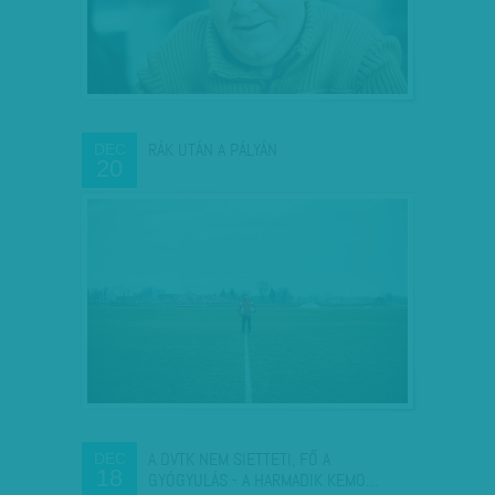
RÁK UTÁN A PÁLYÁN
DEC
20
A DVTK NEM SIETTETI, FŐ A
DEC
18
GYÓGYULÁS - A HARMADIK KEMO…