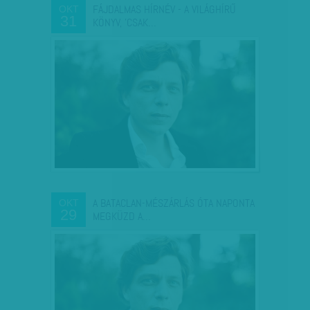
FÁJDALMAS HÍRNÉV - A VILÁGHÍRŰ
OKT
31
KÖNYV, 'CSAK…
A BATACLAN-MÉSZÁRLÁS ÓTA NAPONTA
OKT
29
MEGKÜZD A…