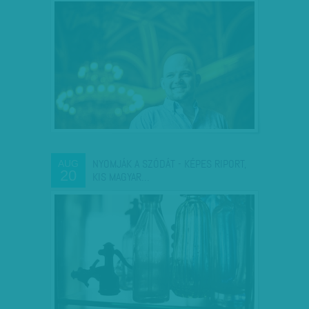
NYOMJÁK A SZÓDÁT - KÉPES RIPORT,
AUG
20
KIS MAGYAR…