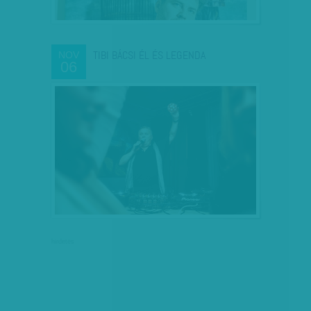
TIBI BÁCSI ÉL ÉS LEGENDA
NOV
06
hirdetés