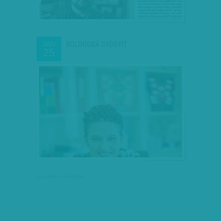
BOLDOGGÁ GYÓGYÍT
JAN
25
társadalmi célú hirdetés