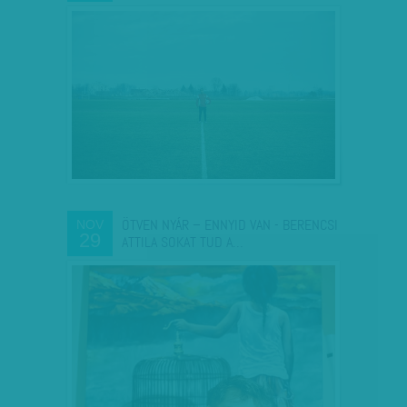
ÖTVEN NYÁR – ENNYID VAN - BERENCSI
NOV
29
ATTILA SOKAT TUD A…