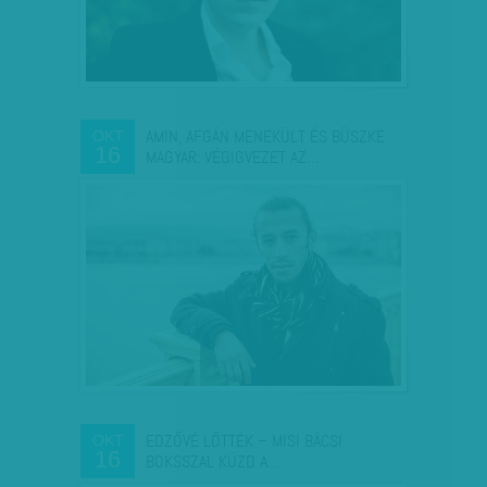
AMIN, AFGÁN MENEKÜLT ÉS BÜSZKE
OKT
16
MAGYAR: VÉGIGVEZET AZ…
EDZŐVÉ LŐTTÉK – MISI BÁCSI
OKT
16
BOKSSZAL KÜZD A…