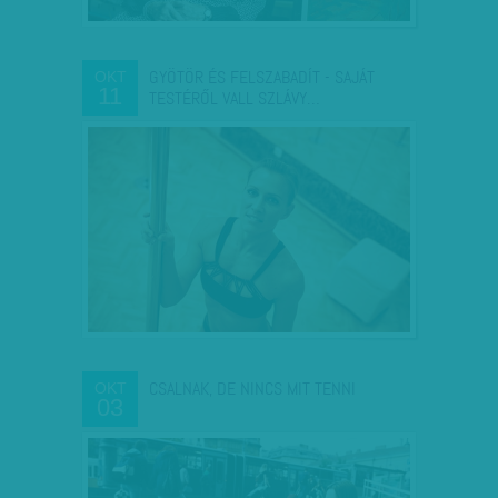
GYÖTÖR ÉS FELSZABADÍT - SAJÁT
OKT
11
TESTÉRŐL VALL SZLÁVY…
CSALNAK, DE NINCS MIT TENNI
OKT
03