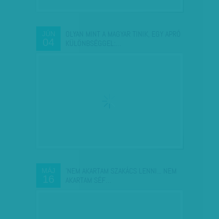
OLYAN MINT A MAGYAR TINIK, EGY APRÓ
JÚN
04
KÜLÖNBSÉGGEL:…
'NEM AKARTAM SZAKÁCS LENNI... NEM
MÁJ
16
AKARTAM SÉF…