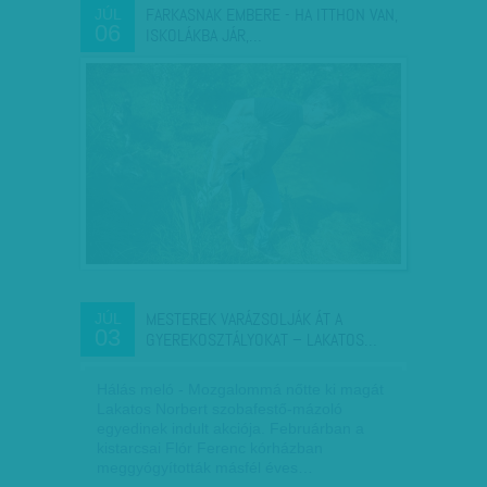
FARKASNAK EMBERE - HA ITTHON VAN,
JÚL
06
ISKOLÁKBA JÁR,…
MESTEREK VARÁZSOLJÁK ÁT A
JÚL
03
GYEREKOSZTÁLYOKAT – LAKATOS…
Hálás meló - Mozgalommá nőtte ki magát
Lakatos Norbert szobafestő-mázoló
egyedinek indult akciója. Februárban a
kistarcsai Flór Ferenc kórházban
meggyógyították másfél éves…