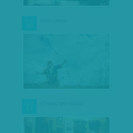
FEHÉR FARKAS
AUG
20
KÉTGARÁZSNYI HÁBORÚ
AUG
17