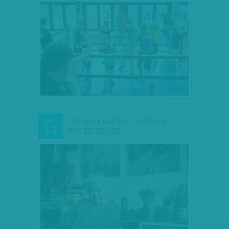
'SIKERÜLT MINDENT TÚLÉLNEM' -
OKT
13
PORTRÉ SZILÁRD…