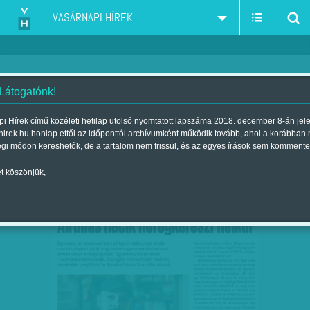
VASÁRNAPI HÍREK
 Látogatónk!
portré
szűkítés:
i Hírek című közéleti hetilap utolsó nyomtatott lapszáma 2018. december 8-án jel
hirek.hu honlap ettől az időponttól archívumként működik tovább, ahol a korábban
égi módon kereshetők, de a tartalom nem frissül, és az egyes írások sem kommente
t köszönjük,
NEHÉZ MEGIJESZTENI, DE MEGRIADT A
JAN
29
TÖMEGES OROSZ…