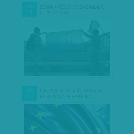
EZ MÁR A VÉGSŐ VISSZASZÁMLÁLÁS -
JÚN
21
KETYEG AZ ÓRA…
PUBLICUS-VH KUTATÁS: MENNYIRE
JÚN
20
HATÁSOSAK AZ EU-ELLENES…