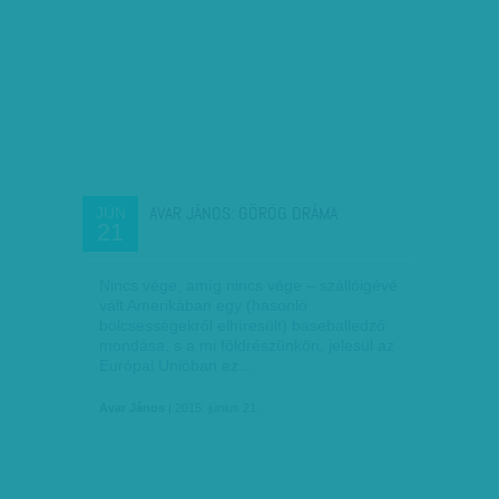
AVAR JÁNOS: GÖRÖG DRÁMA
JÚN
21
Nincs vége, amíg nincs vége – szállóigévé
vált Amerikában egy (hasonló
bölcsességekről elhíresült) baseballedző
mondása, s a mi földrészünkön, jelesül az
Európai Unióban ez…
Avar János
| 2015. június 21.