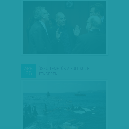
ÚSZÓ TEMETŐK A FÖLDKÖZI-
ÁPR
26
TENGEREN