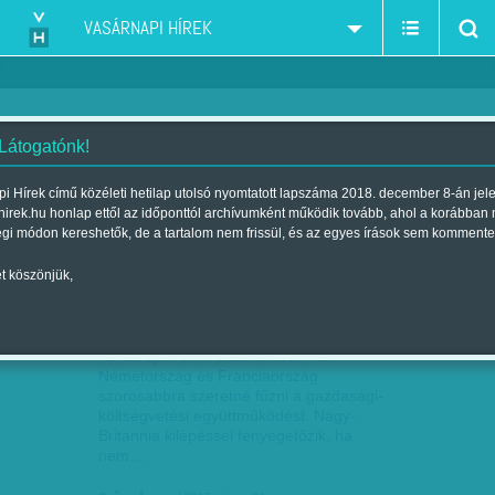
VASÁRNAPI HÍREK
 Látogatónk!
Európai Unió
szűkítés:
i Hírek című közéleti hetilap utolsó nyomtatott lapszáma 2018. december 8-án jel
hirek.hu honlap ettől az időponttól archívumként működik tovább, ahol a korábban
égi módon kereshetők, de a tartalom nem frissül, és az egyes írások sem kommente
t köszönjük,
ELSŐ OSZTÁLYÚAK ÉS MÁSODRENDŰEK
JÚN
21
Az Európai Unió átalakulóban van.
Németország és Franciaország
szorosabbra szeretné fűzni a gazdasági-
költségvetési együttműködést. Nagy-
Britannia kilépéssel fenyegetőzik, ha
nem…