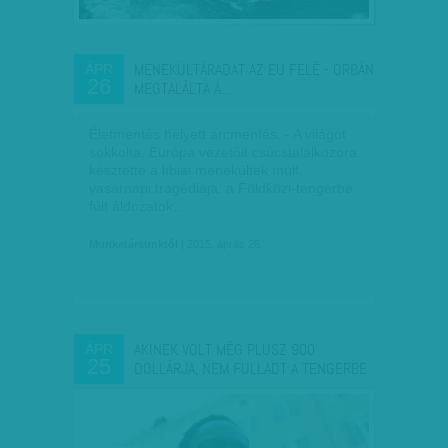
MENEKÜLTÁRADAT AZ EU FELÉ - ORBÁN
ÁPR
26
MEGTALÁLTA A…
Életmentés helyett arcmentés. - A világot
sokkolta, Európa vezetőit csúcstalálkozóra
késztette a líbiai menekültek múlt
vasárnapi tragédiája: a Földközi-tengerbe
fúlt áldozatok…
Munkatársunktól
| 2015. április 26.
AKINEK VOLT MÉG PLUSZ 900
ÁPR
25
DOLLÁRJA, NEM FULLADT A TENGERBE