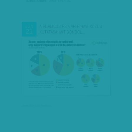
Szűcs Ágnes
| 2015. június 21.
A PUBLICUS ÉS A VH E HAVI KÖZÖS
JÚN
21
KUTATÁSA: MIT GONDOL…
társadalmi célú hirdetés