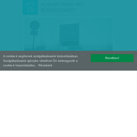
ALKALMATLANSÁG VAGY
ÁPR
19
BŰNCSELEKMÉNY?
A cookie-k segítenek szolgáltatásaink biztosításában.
Rendben!
Szolgáltatásaink igénybe vételével Ön beleegyezik a
cookie-k használatába.
- Részletek
ÁTVERÉSRE GYANAKSZIK - AZ
ÁPR
15
AJATOLLAH NEM ÜNNEPEL AZ UTCA…