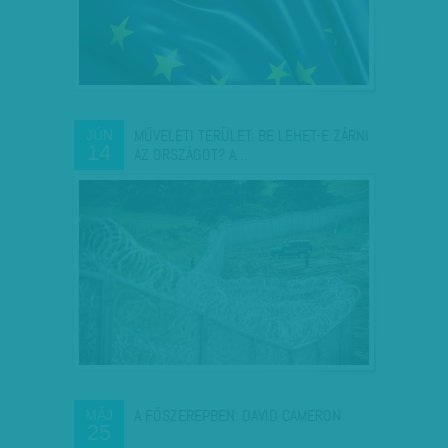
MŰVELETI TERÜLET: BE LEHET-E ZÁRNI
JÚN
14
AZ ORSZÁGOT? A…
A FŐSZEREPBEN: DAVID CAMERON
MÁJ
25