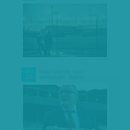
ORBÁN EMBERÉRE TALÁLT
MÁJ
10
BRÜSSZELBEN - ÉRDEKES…