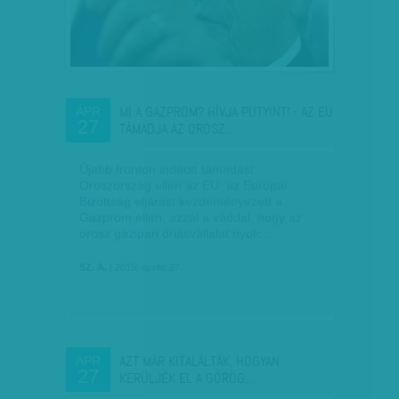
MI A GAZPROM? HÍVJA PUTYINT! - AZ EU
ÁPR
27
TÁMADJA AZ OROSZ…
Újabb fronton indított támadást
Oroszország ellen az EU: az Európai
Bizottság eljárást kezdeményezett a
Gazprom ellen, azzal a váddal, hogy az
orosz gázipari óriásvállalat nyolc…
SZ. Á.
| 2015. április 27.
AZT MÁR KITALÁLTÁK, HOGYAN
ÁPR
27
KERÜLJÉK EL A GÖRÖG…