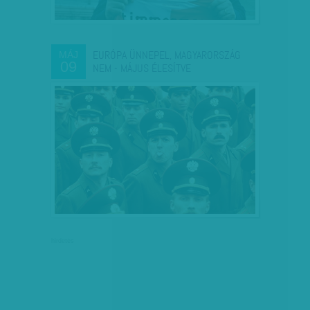
EURÓPA ÜNNEPEL, MAGYARORSZÁG
MÁJ
09
NEM - MÁJUS ÉLESÍTVE
hirdetés