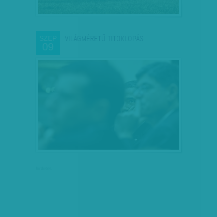
VILÁGMÉRETŰ TITOKLOPÁS
SZEP
09
hirdetés