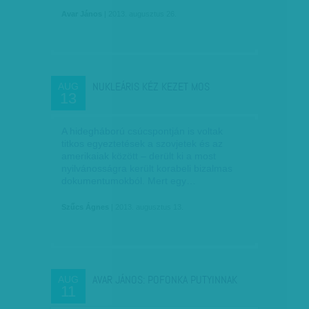
Avar János
| 2013. augusztus 26.
NUKLEÁRIS KÉZ KEZET MOS
AUG
13
A hidegháború csúcspontján is voltak
titkos egyeztetések a szovjetek és az
amerikaiak között – derült ki a most
nyilvánosságra került korabeli bizalmas
dokumentumokból. Mert egy…
Szűcs Ágnes
| 2013. augusztus 13.
AVAR JÁNOS: POFONKA PUTYINNAK
AUG
11