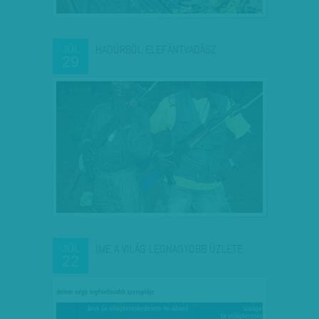
HADÚRBÓL ELEFÁNTVADÁSZ
JÚL
29
ÍME A VILÁG LEGNAGYOBB ÜZLETE
JÚL
22