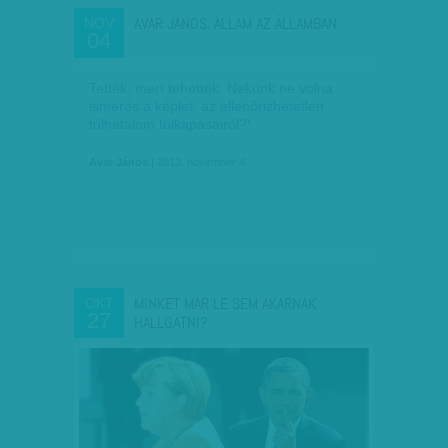
AVAR JÁNOS: ÁLLAM AZ ÁLLAMBAN
NOV
04
Tették, mert tehették. Nekünk ne volna
ismerős a képlet, az ellenőrizhetetlen
túlhatalom túlkapásairól?!
Avar János
| 2013. november 4.
MINKET MÁR LE SEM AKARNAK
OKT
27
HALLGATNI?