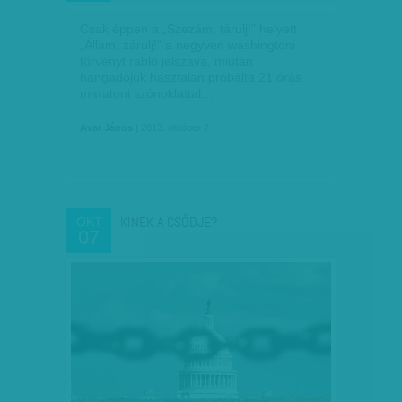
Csak éppen a „Szezám, tárulj!” helyett
„Állam, zárulj!” a negyven washingtoni
törvényt rabló jelszava, miután
hangadójuk hasztalan próbálta 21 órás
maratoni szónoklattal…
Avar János
| 2013. október 7.
KINEK A CSŐDJE?
OKT
07