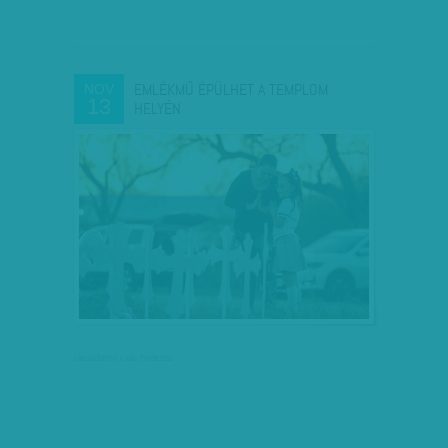
EMLÉKMŰ ÉPÜLHET A TEMPLOM
NOV
13
HELYÉN
társadalmi célú hirdetés