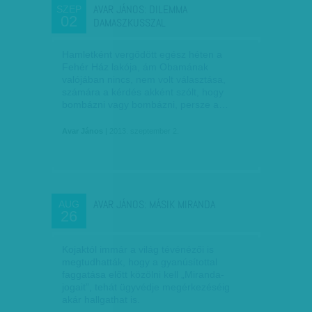
AVAR JÁNOS: DILEMMA
SZEP
02
DAMASZKUSSZAL
Hamletként vergődött egész héten a
Fehér Ház lakója, ám Obamának
valójában nincs, nem volt választása,
számára a kérdés akként szólt, hogy
bombázni vagy bombázni, persze a…
Avar János
| 2013. szeptember 2.
AVAR JÁNOS: MÁSIK MIRANDA
AUG
26
Kojaktól immár a világ tévénézői is
megtudhatták, hogy a gyanúsítottal
faggatása előtt közölni kell „Miranda-
jogait”, tehát ügyvédje megérkezéséig
akár hallgathat is.