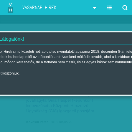
VASÁRNAPI HÍREK
 Látogatónk!
Egyesült Államok
szűkítés:
i Hírek című közéleti hetilap utolsó nyomtatott lapszáma 2018. december 8-án jel
hirek.hu honlap ettől az időponttól archívumként működik tovább, ahol a korábban
égi módon kereshetők, de a tartalom nem frissül, és az egyes írások sem kommente
t köszönjük,
FŐKÉMNŐ
MÁJ
25
Az amerikai szenátus 54:45 arányban
jóváhagyta Gina Haspel (képünkön)
kinevezését a Központi Hírszerző
Ügynökség (CIA) igazgatói posztjára.
Kövesdi Péter
| 2018. május 25.