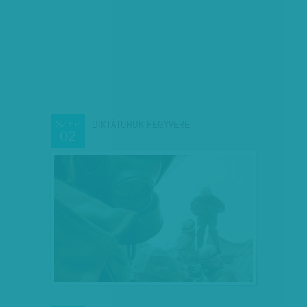
DIKTÁTOROK FEGYVERE
SZEP
02