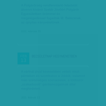
A Polgárőrség rendfenntartó feladatát
átvenni kívánó Szebb Jövőért Polgárőr
Egyesületben örömmel és
megelégedéssel fogadták M. Balázsnak,
az újnyilas irányvételűnek…
2011. március 20.
BECSÜLETNAP HEGYMENETBEN
FEB
13
A vártnál jóval kevesebben vettek részt
pénteken és szombaton a Jobbik, valamint
más szélsőséges szervezetek, a többször
„szakadozott” gárdamozgalmak által
meghirdetett…
2011. február 13.