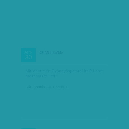
CIGÁNYDRÁMA
ÁPR
30
Mit lehet még Gyöngyöspatáról írni? Lehet
most másról írni?
Gál J. Zoltán
| 2011. április 30.