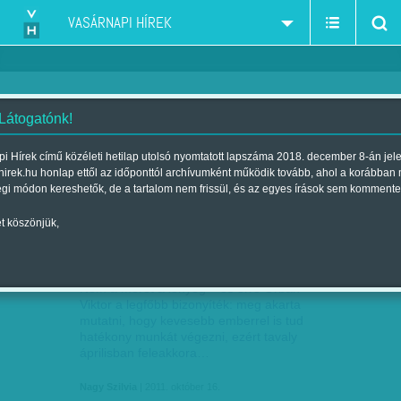
VASÁRNAPI HÍREK
 Látogatónk!
Jobbik
szűkítés:
i Hírek című közéleti hetilap utolsó nyomtatott lapszáma 2018. december 8-án jel
hirek.hu honlap ettől az időponttól archívumként működik tovább, ahol a korábban
égi módon kereshetők, de a tartalom nem frissül, és az egyes írások sem kommente
t köszönjük,
SZÍNTISZTA FIZIKA
OKT
16
Nem a méret a lényeg – és erre Orbán
Viktor a legfőbb bizonyíték: meg akarta
mutatni, hogy kevesebb emberrel is tud
hatékony munkát végezni, ezért tavaly
áprilisban feleakkora…
Nagy Szilvia
| 2011. október 16.