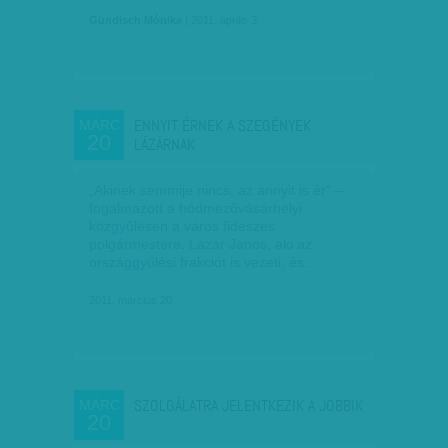
Gündisch Mónika
| 2011. április 3.
ENNYIT ÉRNEK A SZEGÉNYEK
MÁRC
20
LÁZÁRNAK
„Akinek semmije nincs, az annyit is ér” –
fogalmazott a hódmezővásárhelyi
közgyűlésen a város fideszes
polgármestere. Lázár János, aki az
országgyűlési frakciót is vezeti, és…
2011. március 20.
SZOLGÁLATRA JELENTKEZIK A JOBBIK
MÁRC
20