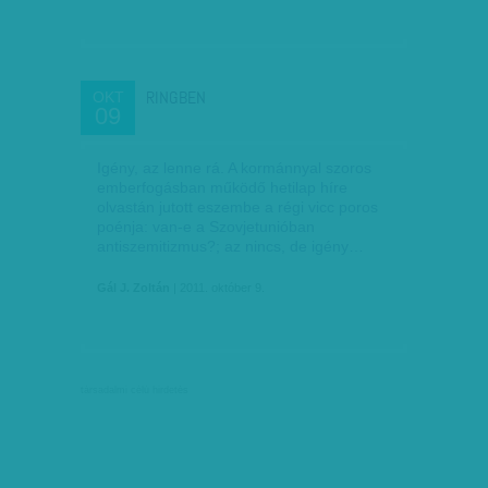
RINGBEN
OKT
09
Igény, az lenne rá. A kormánnyal szoros
emberfogásban működő hetilap híre
olvastán jutott eszembe a régi vicc poros
poénja: van-e a Szovjetunióban
antiszemitizmus?; az nincs, de igény…
Gál J. Zoltán
| 2011. október 9.
társadalmi célú hirdetés