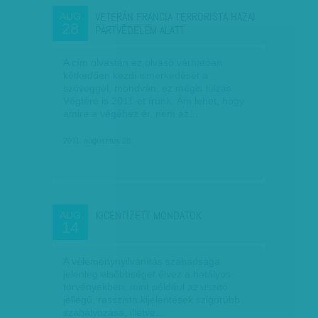
VETERÁN FRANCIA TERRORISTA HAZAI
AUG
28
PÁRTVÉDELEM ALATT
A cím olvastán az olvasó várhatóan
kétkedően kezdi ismerkedését a
szöveggel, mondván, ez mégis túlzás.
Végtére is 2011-et írunk. Ám lehet, hogy
amire a végéhez ér, nem az…
2011. augusztus 28.
KICENTIZETT MONDATOK
AUG
14
A véleménynyilvánítás szabadsága
jelenleg elsőbbséget élvez a hatályos
törvényekben, mint például az uszító
jellegű, rasszista kijelentések szigorúbb
szabályozása, illetve…