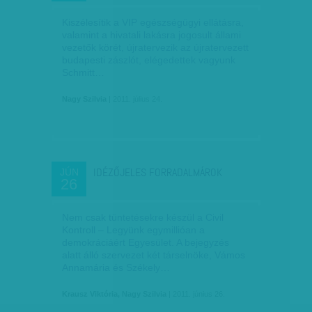
Kiszélesítik a VIP egészségügyi ellátásra,
valamint a hivatali lakásra jogosult állami
vezetők körét, újratervezik az újratervezett
budapesti zászlót, elégedettek vagyunk
Schmitt…
Nagy Szilvia
| 2011. július 24.
IDÉZŐJELES FORRADALMÁROK
JÚN
26
Nem csak tüntetésekre készül a Civil
Kontroll – Legyünk egymillióan a
demokráciáért Egyesület. A bejegyzés
alatt álló szervezet két társelnöke, Vámos
Annamária és Székely…
Krausz Viktória, Nagy Szilvia
| 2011. június 26.