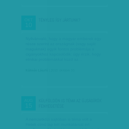
TÉNYLEG ÍGY JÁRTUNK?
OKT
10
Nyilvánvaló, hogy a magyar emberek egy
része szerint az országnak (vagy saját
maguknak) egyik fontos problémája a
cigányokhoz kapcsolódik: úgy érzik, hogy
etnikai problémákkal küzd az…
Kálmán László
| 2010. október 10.
KÜLFÖLDÖN IS TÉMA AZ ÚJSÁGÍRÓK
AUG
15
FENYEGETÉSE
A nemzetközi sajtóban is téma volt a
Hetek című lap két munkatársát ért