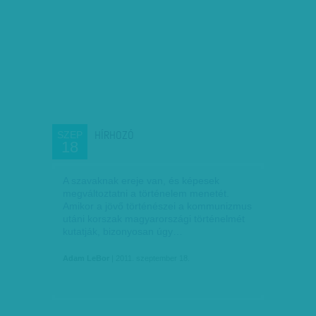
HÍRHOZÓ
SZEP
18
A szavaknak ereje van, és képesek
megváltoztatni a történelem menetét.
Amikor a jövő történészei a kommunizmus
utáni korszak magyarországi történelmét
kutatják, bizonyosan úgy…
Adam LeBor
| 2011. szeptember 18.