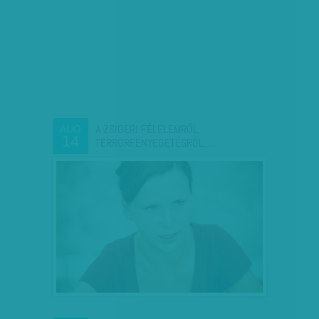
A ZSIGERI FÉLELEMRŐL,
AUG
14
TERRORFENYEGETÉSRŐL,…