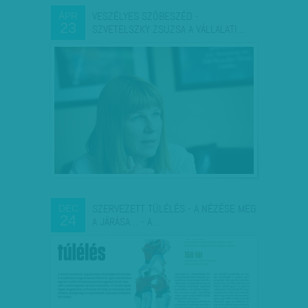
VESZÉLYES SZÓBESZÉD -
ÁPR
23
SZVETELSZKY ZSUZSA A VÁLLALATI…
SZERVEZETT TÚLÉLÉS - A NÉZÉSE MEG
DEC
24
A JÁRÁSA… - A…