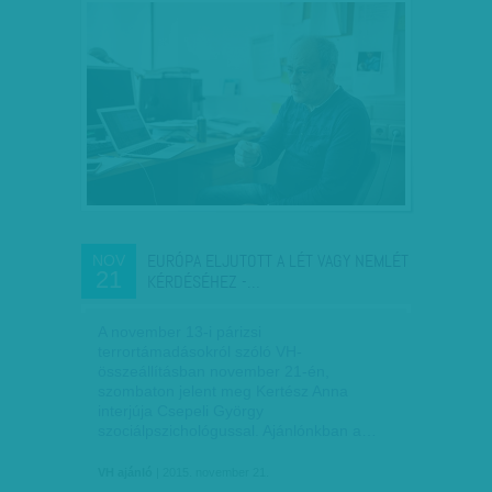
EURÓPA ELJUTOTT A LÉT VAGY NEMLÉT
NOV
21
KÉRDÉSÉHEZ -…
A november 13-i párizsi
terrortámadásokról szóló VH-
összeállításban november 21-én,
szombaton jelent meg Kertész Anna
interjúja Csepeli György
szociálpszichológussal. Ajánlónkban a…
VH ajánló
| 2015. november 21.