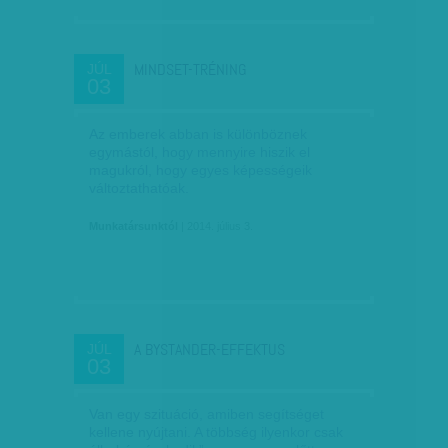
MINDSET-TRÉNING
JÚL
03
Az emberek abban is különböznek
egymástól, hogy mennyire hiszik el
magukról, hogy egyes képességeik
változtathatóak.
Munkatársunktól
| 2014. július 3.
A BYSTANDER-EFFEKTUS
JÚL
03
Van egy szituáció, amiben segítséget
kellene nyújtani. A többség ilyenkor csak