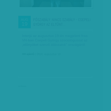
FŐSZABÁLY: NINCS SZABÁLY - CSEPELI
AUG
19
GYÖRGY AZ ELTŰNT…
Interjú az augusztus 19-én megjelent friss
VH-ban Csepeli György szociológussal az
„előnyöket szerző áldozatok” országáról.
VH ajánló
| 2016. augusztus 19.
hirdetés