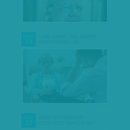
ÚJABB SZAKMÁT ÉR EL ORBÁNÉK
MÁRC
13
KÖZPONTOSÍTÁSI LÁZA -…
MEGÖL VAGY MEGERŐSÍT -
NOV
22
BESZÉLGETÉS CSEPELI GYÖRGY…