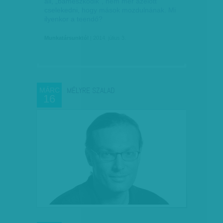
áll, „bámészkodik”, nem mer azelőtt
cselekedni, hogy mások mozdulnának. Mi
ilyenkor a teendő?
Munkatársunktól
| 2014. július 3.
MÉLYRE SZALAD
MÁRC
16