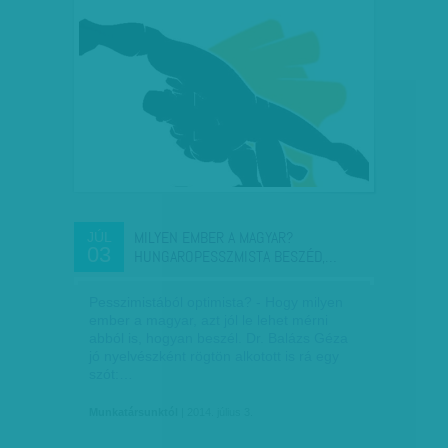
MILYEN EMBER A MAGYAR?
JÚL
03
HUNGAROPESSZMISTA BESZÉD,…
Pesszimistából optimista? - Hogy milyen
ember a magyar, azt jól le lehet mérni
abból is, hogyan beszél. Dr. Balázs Géza
jó nyelvészként rögtön alkotott is rá egy
szót:…
Munkatársunktól
| 2014. július 3.