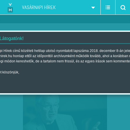
VASÁRNAPI HÍREK
 Látogatónk!
szociálpszichológus
szűkítés:
i Hírek című közéleti hetilap utolsó nyomtatott lapszáma 2018. december 8-án jel
hirek.hu honlap ettől az időponttól archívumként működik tovább, ahol a korábban
égi módon kereshetők, de a tartalom nem frissül, és az egyes írások sem kommente
t köszönjük,
MENEKÜLTEK ÉS ZSIGERI ÉRZÉSEK –
DEC
03
JOSEPH P. FORGAS…