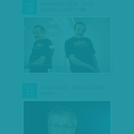
MAGÁNHŐSÖK IDEJE - PHILIP
JÚN
16
ZIMBARDO A HŐSÖK TERE…
A VEZÉR LENÉZ - FORGÁCS JÓZSEF A
MÁJ
17
PRIMITÍV…