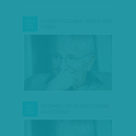
ELŐHÍVOTT FÉLELMEK - INTERJÚ ERŐS
NOV
01
FERENC…
FELTŰNŐEN SOK NŐ SZÁLLT SZEMBE
OKT
31
AZ USZÍTÁSSAL!