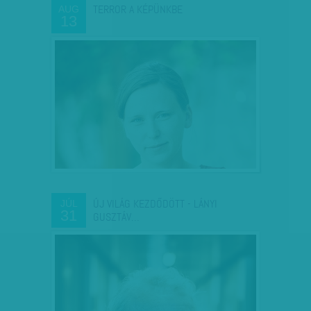
TERROR A KÉPÜNKBE
AUG
13
ÚJ VILÁG KEZDŐDÖTT - LÁNYI
JÚL
31
GUSZTÁV…