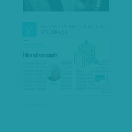
ÉRIK A VÁLASZCSAPÁS - ROSSZ HÍR A
JÚL
30
HATALOMNAK: A…
társadalmi célú hirdetés