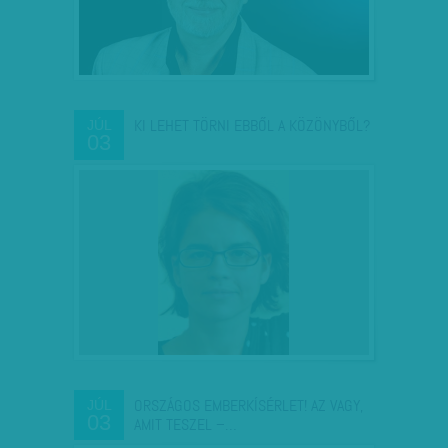
KI LEHET TÖRNI EBBŐL A KÖZÖNYBŐL?
JÚL
03
ORSZÁGOS EMBERKÍSÉRLET! AZ VAGY,
JÚL
03
AMIT TESZEL –…