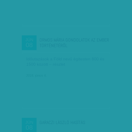
ORMOS MÁRIA GONDOLATOK AZ EMBER
JÚN
08
TÖRTÉNETÉRŐL
Időutazások a Föld nevű égitesten 800 és
1500 között – részlet
2018. június 8.
GARACZI LÁSZLÓ HASÍTÁS
JÚN
08