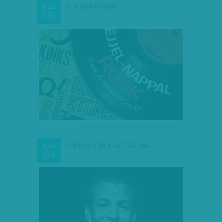
SLÁGERRANGADÓ
FEB
06
POFONOKON ÁT A CSÚCSRA
FEB
04