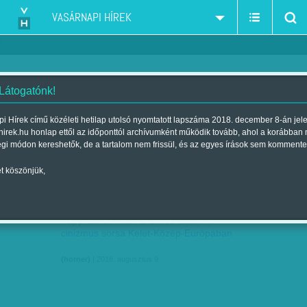
VASÁRNAPI HÍREK
 Látogatónk!
könyvajánló-recenzió
szűkítés:
i Hírek című közéleti hetilap utolsó nyomtatott lapszáma 2018. december 8-án jel
hirek.hu honlap ettől az időponttól archívumként működik tovább, ahol a korábban
égi módon kereshetők, de a tartalom nem frissül, és az egyes írások sem kommente
t köszönjük,
FRISSÍTŐ SZÓZOOHATAG
AUG
09
Papp-Zakor Ilka: Az utolsó állatkert. A
cinizmus sorsa Kelet-Közép-Európában
(horner)
| 2018. augusztus 9.