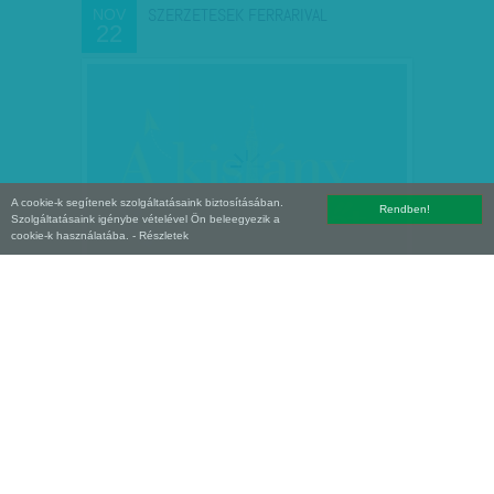
SZERZETESEK FERRARIVAL
NOV
22
A cookie-k segítenek szolgáltatásaink biztosításában.
Rendben!
Szolgáltatásaink igénybe vételével Ön beleegyezik a
cookie-k használatába.
- Részletek
EGYSZERRE SÁTÁN ÉS MESSIÁS
NOV
15