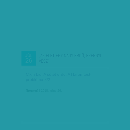
„AZ ÉLET EGY NAGY ERDŐ, EZERNYI
JÚL
26
VÉSZ”
Cixin Liu: A sötét erdő. A Háromtest-
probléma 3/2
(horner)
| 2018. július 26.