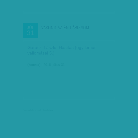
VAKOND AZ ÉN PÁRIZSOM
JÚL
31
Garaczi László: Hasítás (egy lemur
vallomásai 5.)
(horner)
| 2018. július 31.
társadalmi célú hirdetés