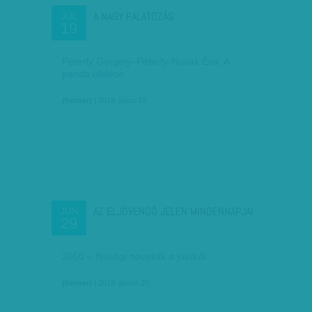
A NAGY FALATOZÁS
JÚL
19
Péterfy Gergely–Péterfy-Novák Éva: A
panda ölelése
(horner)
| 2018. július 19.
AZ ELJÖVENDŐ JELEN MINDENNAPJAI
JÚN
29
2050 – Ifjúsági novellák a jövőről
(horner)
| 2018. június 29.