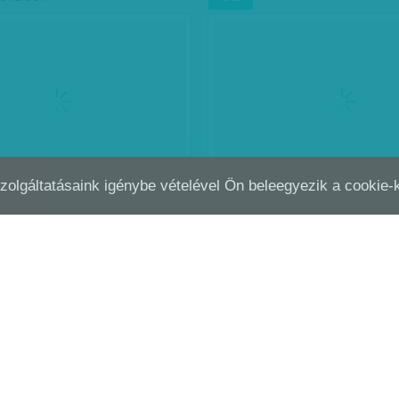
Szolgáltatásaink igénybe vételével Ön beleegyezik a cookie
LÁMZÓ AGYTELJESÍTMÉNY
ZIHÁLÁS A SÖTÉTBEN
SZEP
26