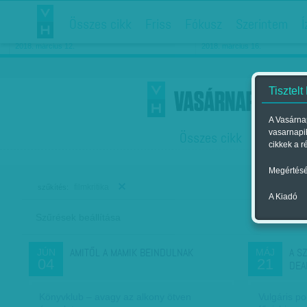
Összes cikk
Friss
Fókusz
Szerintem
Í
Chipekkel a rák ellen
Párkapcsolati matiné
2018. március 12.
2018. március 16.
Tisztelt
A Vasárnap
vasarnapi
Összes cikk
Friss
F
cikkek a r
Megértésé
filmkritika
szűkítés:
A Kiadó
Szűrések beállítása
Szer
AMITŐL A MAMIK BEINDULNAK
A S
JÚN
MÁJ
04
21
DEA
Könyvklub – avagy az alkony ötven
Vulgáris p