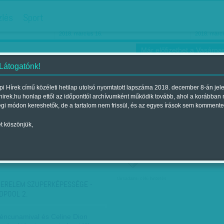
hirdetés
zlés
Sport
Ha még egyszer nyolcvanéves…
Barbie-h
2018. március 16.
2018. márci
Már előfizethet a Vasárnap
 Látogatónk!
i Hírek című közéleti hetilap utolsó nyomtatott lapszáma 2018. december 8-án jel
hirek.hu honlap ettől az időponttól archívumként működik tovább, ahol a korábban
ókusz
Szerintem
Ízlés
Sport
égi módon kereshetők, de a tartalom nem frissül, és az egyes írások sem kommente
t köszönjük,
ző szerint
Címke szerint
társadalmi célú hirdetés
ZERELEM SZUPERKÉPESSÉGE -
DPOOL 2.
oéncunamival és Celine Dion