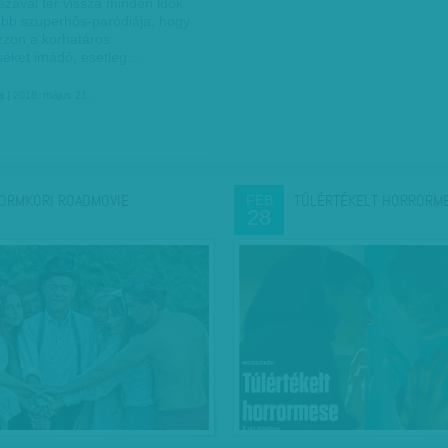
szával tér vissza minden idők
ebb szuperhős-paródiája, hogy
zzon a korhatáros
éket imádó, esetleg…
a
| 2018. május 21.
ORMKORI ROADMOVIE
TÚLÉRTÉKELT HORRORM
FEB
28