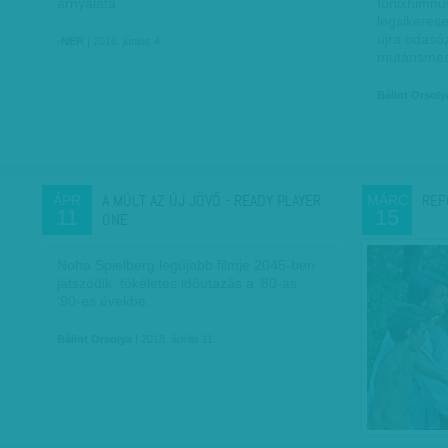
árnyalata
főnixhimnu
legsikeres
újra odasó
-NER
| 2018. június 4.
mutánsmes
Bálint Orsoly
A MÚLT AZ ÚJ JÖVŐ - READY PLAYER
REF
ÁPR
MÁRC
11
15
ONE
Noha Spielberg legújabb filmje 2045-ben
játszódik, tökéletes időutazás a ’80-as,
’90-es évekbe.
Bálint Orsolya
| 2018. április 11.