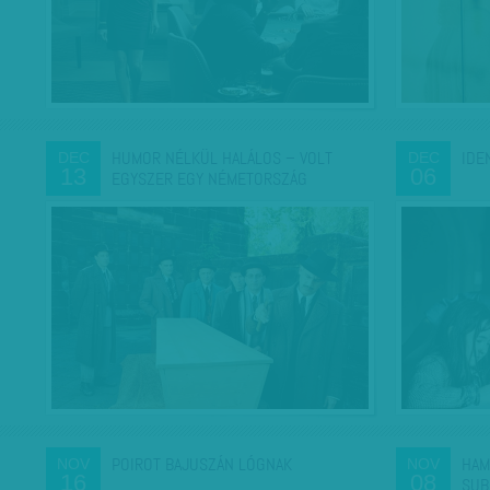
HUMOR NÉLKÜL HALÁLOS – VOLT
IDE
DEC
DEC
13
06
EGYSZER EGY NÉMETORSZÁG
POIROT BAJUSZÁN LÓGNAK
HAM
NOV
NOV
16
08
SUB