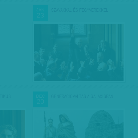
SZAVAKKAL ÉS FEGYVEREKKEL
JAN
23
TIKUS
GENERÁCIÓVÁLTÁS A GALAXISBAN
DEC
20