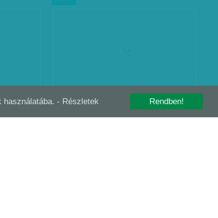
-k használatába.
- Részletek
Rendben!
NYOMASZTÓ VADSÁG
SZEP
20