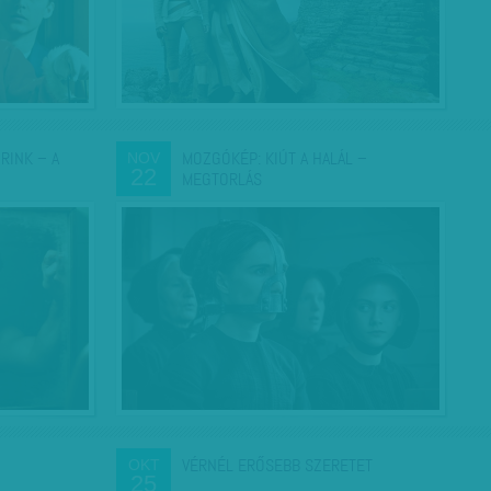
ORINK – A
MOZGÓKÉP: KIÚT A HALÁL –
NOV
22
MEGTORLÁS
VÉRNÉL ERŐSEBB SZERETET
OKT
25