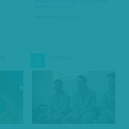
renegát skót rendezőnő, Lynne Ramsay
legújabb alkotásának.
Bálint Orsolya
| 2018. május 13.
ESE
SZAPPANIÁDA
FEB
21