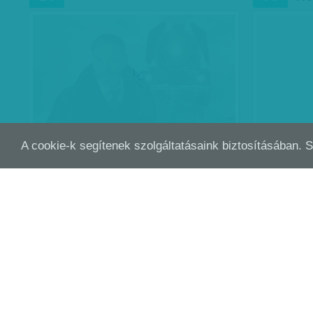
A cookie-k segítenek szolgáltatásaink biztosításában. 
A KRIMI HALÁLA - HÓEMBER
HUL
OKT
OKT
16
04