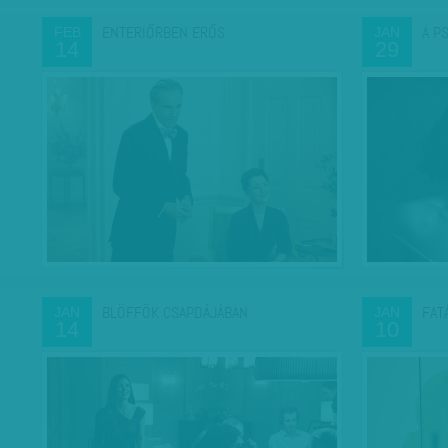
ENTERIŐRBEN ERŐS
A P
FEB
JAN
14
29
BLÖFFÖK CSAPDÁJÁBAN
FAT
JAN
JAN
14
10