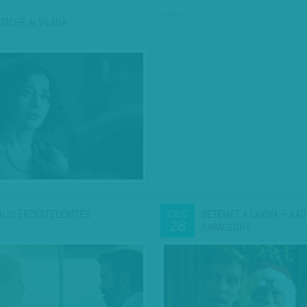
hirdetés
SZICHÉ ALVILÁGA
ÁLIS ÉRZÉSTELENÍTÉS
BETEMET A LAVINA – KAO
DEC
28
KARÁCSONY