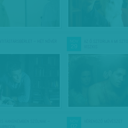
NTITÁSTÁRSBÉRLET – HÉT NŐVÉR
AZ Ő SZTORIJA A MI SZT
NOV
29
VISZKIS
IS HANGNEMBEN SZÓLNAK –
VÉRENGZŐ MŰVÉSZET
NOV
02
URBICON