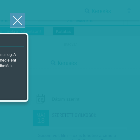
Keresés
ősnők nőnapra
Megtáncoltatott Oscar-szobor
us 16.
2018. március 16.
i Hírekre, kattintson!
Kutatás
magyar
ent meg. A
start
 megjelent
Keresés
lhetőek.
stop
Dátum szerint
SZERETETT GYILKOSOK
MÁJ
13
Sosem volt film – ez is lehetne a címe a