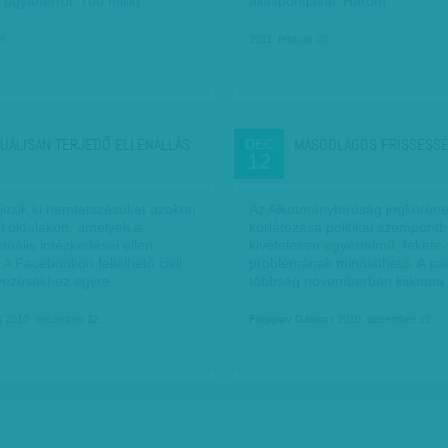
 ugyanerről, 700 millió…
álláspontjával. Három…
6.
2011. február 20.
TUÁLISAN TERJEDŐ ELLENÁLLÁS
MÁSODLAGOS FRISSESS
DEC
12
ejezik ki nemtetszésüket azokon
Az Alkotmánybíróság jogkörén
i oldalakon, amelyek a
korlátozása politikai szempontb
uális intézkedései ellen
kivételesen egyértelmű, fekete-
. A Facebookon fellelhető civil
problémának minősíthető. A pa
ezésekhez egyre…
többség novemberben kiiktatt
| 2010. december 12.
Filippov Gábor
| 2010. december 12.