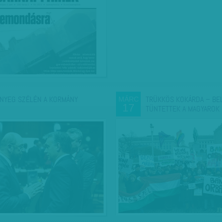
NYEG SZÉLÉN A KORMÁNY
TRÜKKÖS KOKÁRDA – BE
MÁRC
17
TÜNTETTEK A MAGYAROK