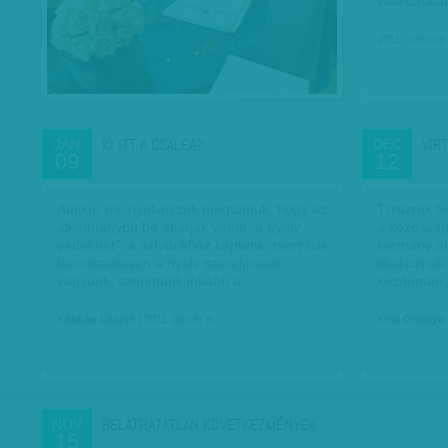
választókat
2011. március 
KI ITT A CSALFA?
VIR
JAN
DEC
09
12
Amikor mi, nyelvészek megtudtuk, hogy az
Tízezrek f
alkotmányba be akarják venni „a nyelv
a közösség
védelmét”, a szívünkhöz kaptunk, mert bár
kormány akt
természetesen a nyelv szerelmesei
tiltakoznak
vagyunk, szerintünk inkább a…
kezdemény
Kálmán László
| 2011. január 9.
Kiss Orsolya
BELÁTHATATLAN KÖVETKEZMÉNYEK
NOV
15