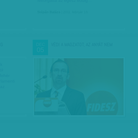
felforgatta az egész eddig…
Stépán Balázs
| 2011. február 13.
ÉG
VÉDI A MAGZATOT, AZ ANYÁT NEM
DEC
05
ek
ól
fehér
rlamenti
a az…