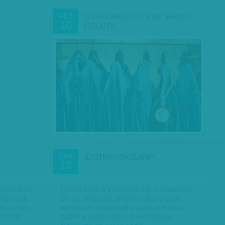
SZÖGRE AKASZTOTT ALKOTMÁNYOS
FEB
10
KORLÁTOK
ALKOTMÁNYTÁKOLMÁNY
FEB
13
lamentben
Hétfőn kerül a parlament elé a december
 jogászok
20-án elfogadott alkotmánykoncepciót
et, amely
tartalmazó határozattervezet. A Fidesz–
z–KDNP
KDNP a siófoki közös frakcióülésen