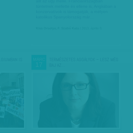
állt az ügy mellé. Franciaországban
tüntetnek mellette és ellene is, Angliában a
konzervatívok is támogatják, a mélyen
katolikus Spanyolország már…
Kiss Orsolya, F. Szabó Kata
| 2013. április 8.
LGIUMBAN IS
TERMÉSZETES AGGÁLYOK – LESZ MÉG
MÁRC
17
BAJ AZ…