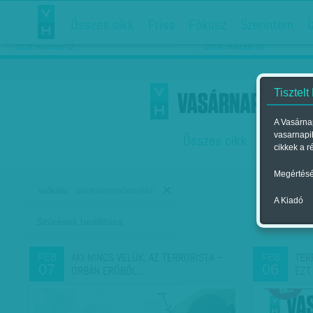
Összes cikk
Friss
Fókusz
Szerintem
Í
Chipekkel a rák ellen
Párkapcsolati matiné
2018. március 12.
2018. március 16.
Tisztelt
A Vasárnap
vasarnapi
Összes cikk
Friss
F
cikkek a r
Megértésé
alkotmánymódosítás
szűkítés:
A Kiadó
Szűrések beállítása
Szer
AKI NINCS VELÜK, AZ TERRORISTA –
TER
FEB
FEB
07
06
ORBÁN ERŐBŐL…
EZT