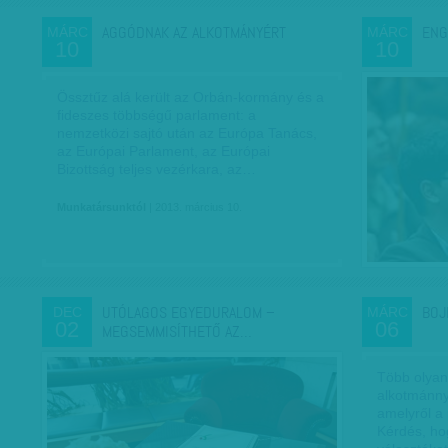
AGGÓDNAK AZ ALKOTMÁNYÉRT
ENG
MÁRC
MÁRC
10
10
Össztűz alá került az Orbán-kormány és a
fideszes többségű parlament: a
nemzetközi sajtó után az Európa Tanács,
az Európai Parlament, az Európai
Bizottság teljes vezérkara, az…
Munkatársunktól
| 2013. március 10.
UTÓLAGOS EGYEDURALOM –
BOJ
DEC
MÁRC
02
06
MEGSEMMISÍTHETŐ AZ…
Több olyan
alkotmánny
amelyről a
Kérdés, ho