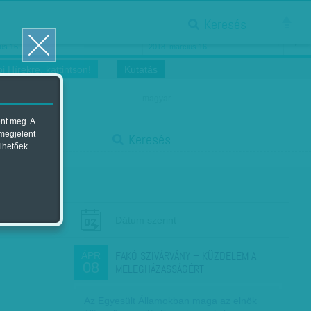
Keresés
ősnők nőnapra
Megtáncoltatott Oscar-szobor
us 16.
2018. március 16.
i Hírekre, kattintson!
Kutatás
magyar
ent meg. A
start
 megjelent
Keresés
lhetőek.
stop
Dátum szerint
FAKÓ SZIVÁRVÁNY – KÜZDELEM A
ÁPR
08
MELEGHÁZASSÁGÉRT
Az Egyesült Államokban maga az elnök