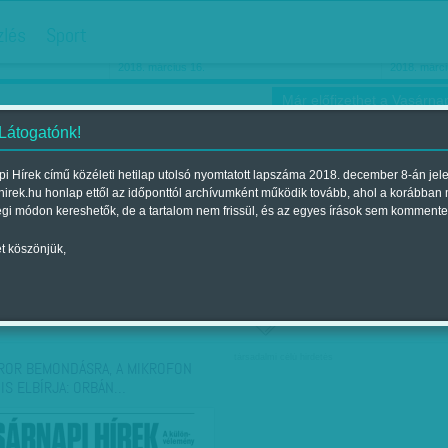
hirdetés
zlés
Sport
Ha még egyszer nyolcvanéves…
Barbie-h
2018. március 16.
2018. márci
Már előfizethet a Vasárnap
 Látogatónk!
i Hírek című közéleti hetilap utolsó nyomtatott lapszáma 2018. december 8-án jel
hirek.hu honlap ettől az időponttól archívumként működik tovább, ahol a korábban
ókusz
Szerintem
Ízlés
Sport
égi módon kereshetők, de a tartalom nem frissül, és az egyes írások sem kommente
t köszönjük,
ző szerint
Címke szerint
társadalmi célú hirdetés
ROR BEMONDÁSRA, A MIKROFON
 IS ELBÍRJA: ORBÁN…