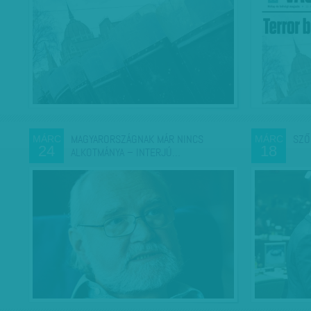
MAGYARORSZÁGNAK MÁR NINCS
SZŐ
MÁRC
MÁRC
24
18
ALKOTMÁNYA – INTERJÚ…