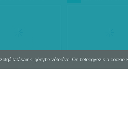
Szolgáltatásaink igénybe vételével Ön beleegyezik a cookie
ÖS SZÁMOK ORLAI TIBOR
EGY ANTIHŐS SPÁRTÁBÓL 
ÁPR
16
TÉBEN - KALANDORBÓL…
DROG, CSAK NEM OLYAN