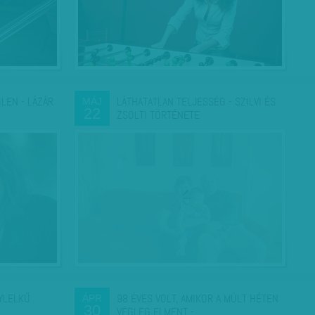
LEN - LÁZÁR
LÁTHATATLAN TELJESSÉG - SZILVI ÉS
MÁJ
22
ZSOLTI TÖRTÉNETE
YLELKŰ
98 ÉVES VOLT, AMIKOR A MÚLT HÉTEN
ÁPR
30
VÉGLEG ELMENT -…