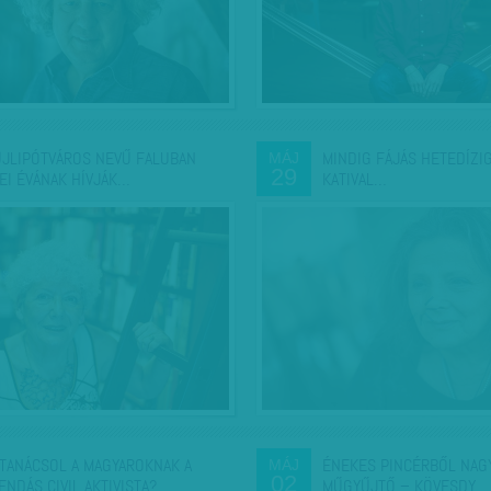
ÚJLIPÓTVÁROS NEVŰ FALUBAN
MINDIG FÁJÁS HETEDÍZIG
MÁJ
29
EI ÉVÁNAK HÍVJÁK…
KATIVAL…
 TANÁCSOL A MAGYAROKNAK A
ÉNEKES PINCÉRBŐL NAG
MÁJ
02
ENDÁS CIVIL AKTIVISTA?…
MŰGYŰJTŐ – KÖVESDY…