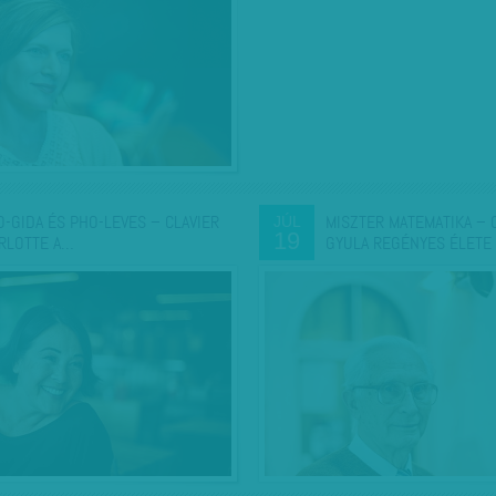
O-GIDA ÉS PHO-LEVES – CLAVIER
MISZTER MATEMATIKA – 
JÚL
19
RLOTTE A…
GYULA REGÉNYES ÉLETE