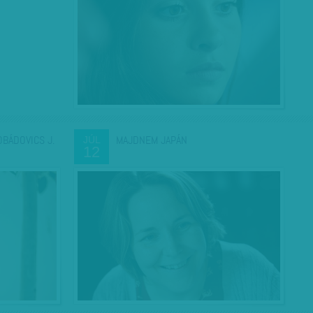
OBÁDOVICS J.
MAJDNEM JAPÁN
JÚL
12