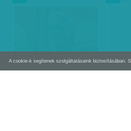
A cookie-k segítenek szolgáltatásaink biztosításában. 
SZURKOLÓLÁNYBÓL HELYI LEGENDA
BŰV
ÁPR
ÁPR
24
23
ÉLE