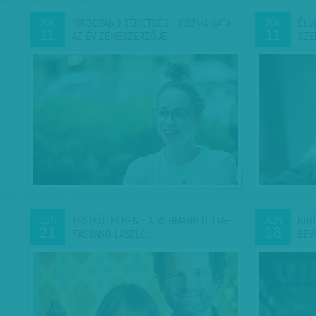
KIROBBANÓ TEHETSÉG - KOZMA KATA
ÉLJ
JÚL
JÚL
11
11
AZ ÉV ZENESZERZŐJE
SZE
TESTKÖZELBEN - A ROHMANN DITTA–
KIH
JÚN
JÚN
21
18
FASSANG LÁSZLÓ…
BEV