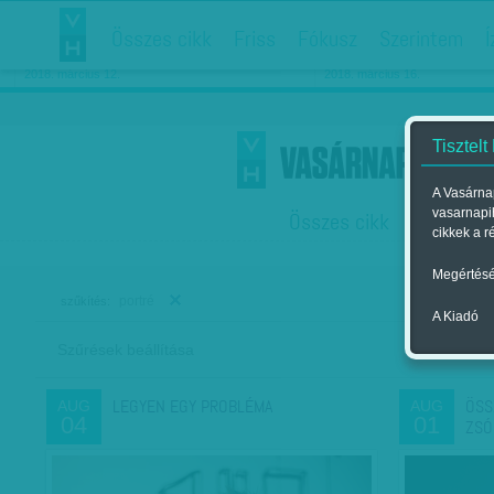
Összes cikk
Friss
Fókusz
Szerintem
Í
Chipekkel a rák ellen
Párkapcsolati matiné
2018. március 12.
2018. március 16.
Tisztelt
A Vasárnap
vasarnapi
Összes cikk
Friss
F
cikkek a r
Megértésé
portré
szűkítés:
A Kiadó
Szűrések beállítása
Szer
LEGYEN EGY PROBLÉMA
ÖSS
AUG
AUG
04
01
ZSÓ