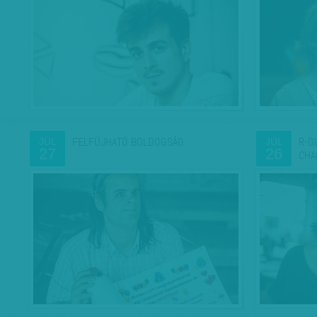
FELFÚJHATÓ BOLDOGSÁG
R-G
JÚL
JÚL
27
26
CHA