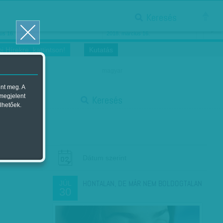
Keresés
ősnők nőnapra
Megtáncoltatott Oscar-szobor
us 16.
2018. március 16.
i Hírekre, kattintson!
Kutatás
magyar
ent meg. A
start
 megjelent
Keresés
lhetőek.
stop
Dátum szerint
HONTALAN, DE MÁR NEM BOLDOGTALAN
JÚL
30