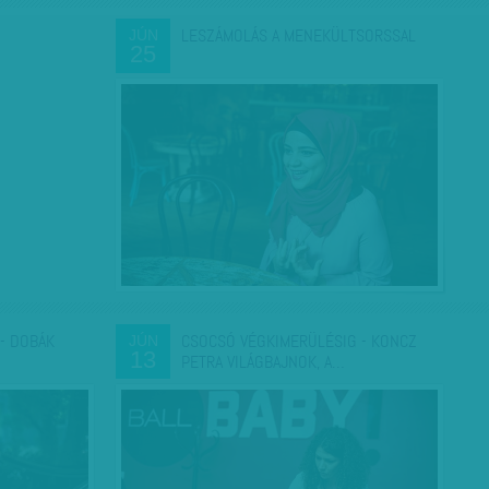
LESZÁMOLÁS A MENEKÜLTSORSSAL
JÚN
25
 - DOBÁK
CSOCSÓ VÉGKIMERÜLÉSIG - KONCZ
JÚN
13
PETRA VILÁGBAJNOK, A…