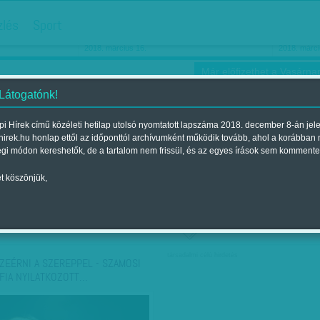
hirdetés
zlés
Sport
Ha még egyszer nyolcvanéves…
Barbie-h
2018. március 16.
2018. márci
Már előfizethet a Vasárnap
 Látogatónk!
i Hírek című közéleti hetilap utolsó nyomtatott lapszáma 2018. december 8-án jel
hirek.hu honlap ettől az időponttól archívumként működik tovább, ahol a korábban
ókusz
Szerintem
Ízlés
Sport
égi módon kereshetők, de a tartalom nem frissül, és az egyes írások sem kommente
t köszönjük,
ző szerint
Címke szerint
társadalmi célú hirdetés
ZEÉRNI A SZEREPPEL - SZAMOSI
FIA NYILATKOZOTT…