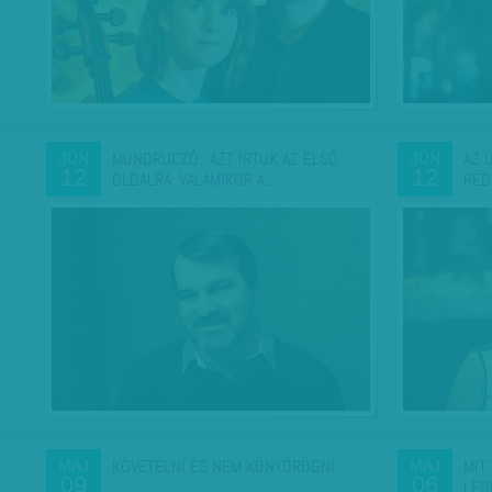
MUNDRUCZÓ: 'AZT ÍRTUK AZ ELSŐ
AZ 
JÚN
JÚN
12
12
OLDALRA: VALAMIKOR A…
RÉD
KÖVETELNI ÉS NEM KÖNYÖRÖGNI
MIT
MÁJ
MÁJ
09
06
LEG