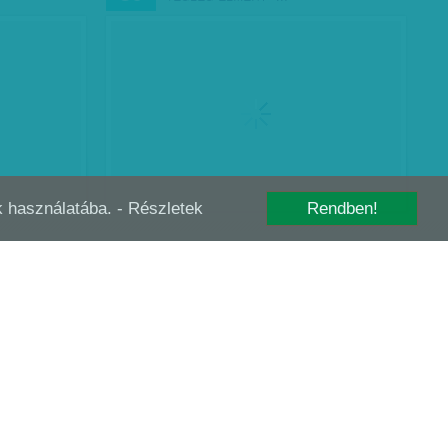
-k használatába.
- Részletek
Rendben!
- EZ IS
SAJTKÉSZÍTŐ SZUMÓS POSTÁS - MAKAI
ÁPR
12
…
ERIKA HÁROM AZ…