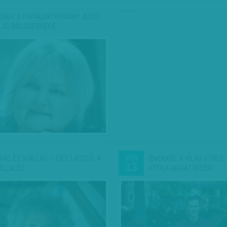
hirdetés
ENEK A FIATALOK! POGÁNY JUDIT
LÍD BÖLCSESSÉGE
ÍVÁS ÉS KIÁLLÁS – DÉS LÁSZLÓ, A
ÉNEKKEL A VILÁG KÖRÜL
JÚN
13
ÁLLALÓS
ATTILA MAGÁT KÍSÉRI