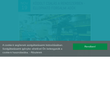
KÓDOLT CSALÁS A RENDSZERBEN -
NOV
19
ELLOPHATÓ FORGALMI ADÓK
A cookie-k segítenek szolgáltatásaink biztosításában.
Rendben!
Szolgáltatásaink igénybe vételével Ön beleegyezik a
cookie-k használatába.
- Részletek
A FÖLDET SARCOLJÁK
NOV
16