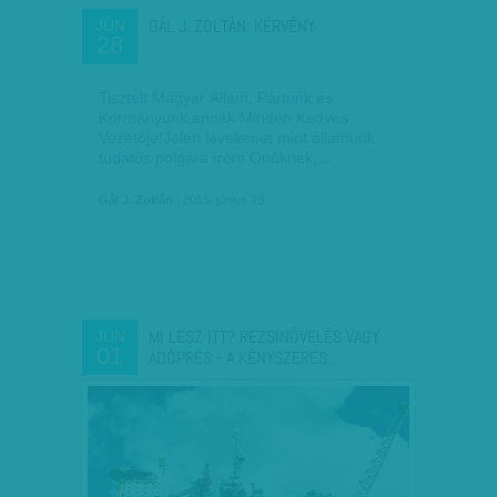
GÁL J. ZOLTÁN: KÉRVÉNY
JÚN
28
Tisztelt Magyar Állam, Pártunk és
Kormányunk,annak Minden Kedves
Vezetője!Jelen levelemet mint államunk
tudatos polgára írom Önöknek,…
Gál J. Zoltán
| 2015. június 28.
MI LESZ ITT? REZSINÖVELÉS VAGY
JÚN
01
ADÓPRÉS - A KÉNYSZERES…