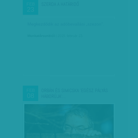
SZERDA A HATÁRIDŐ
FEB
23
Megkezdődik az adóbevallási „szezon”.
Munkatársunktól
| 2015. február 23.
ORBÁN ÉS SIMICSKA 'EGÉSZ PÁLYÁS
FEB
08
HÁBORÚJA':…