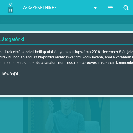
VASÁRNAPI HÍREK
 Látogatónk!
adó
szűkítés:
i Hírek című közéleti hetilap utolsó nyomtatott lapszáma 2018. december 8-án jel
hirek.hu honlap ettől az időponttól archívumként működik tovább, ahol a korábban
égi módon kereshetők, de a tartalom nem frissül, és az egyes írások sem kommente
t köszönjük,
ZUCKERBERG MILLIÁRDJAI:
DEC
06
VAGYONMENTÉS, VAGY A
TÖRTÉNELEM…