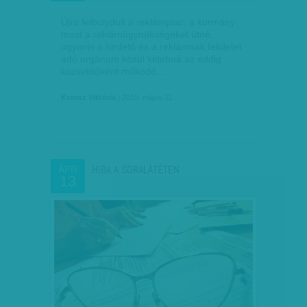
Újra felbolydult a reklámpiac: a kormány
most a reklámügynökségeket ütné,
ugyanis a hirdető és a reklámnak felületet
adó orgánum közül kidobná az eddig
közvetítőként működő…
Krausz Viktória
| 2015. május 11.
HIBA A SÖRALÁTÉTEN
ÁPR
13