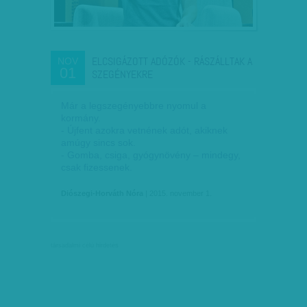
ELCSIGÁZOTT ADÓZÓK - RÁSZÁLLTAK A
NOV
01
SZEGÉNYEKRE
Már a legszegényebbre nyomul a
kormány.
- Újfent azokra vetnének adót, akiknek
amúgy sincs sok.
- Gomba, csiga, gyógynövény – mindegy,
csak fizessenek.
Diószegi-Horváth Nóra
| 2015. november 1.
társadalmi célú hirdetés