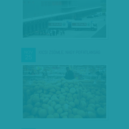
KICSI ZSÖMLE, NAGY POFÁTLANSÁG
NOV
25