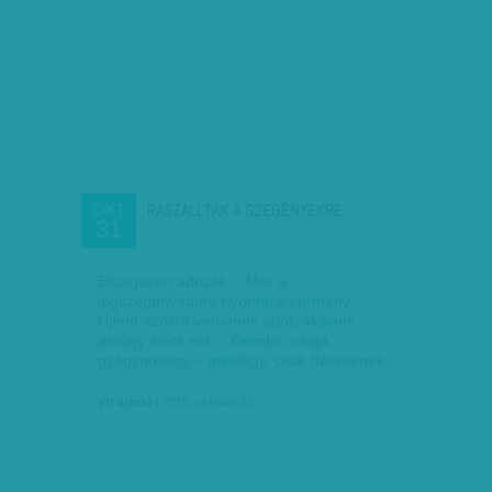
RÁSZÁLLTAK A SZEGÉNYEKRE
OKT
31
Elcsigázott adózók. - Már a
legszegényebbre nyomul a kormány. -
Újfent azokra vetnének adót, akiknek
amúgy sincs sok. - Gomba, csiga,
gyógynövény – mindegy, csak fizessenek
VH ajánló
| 2015. október 31.