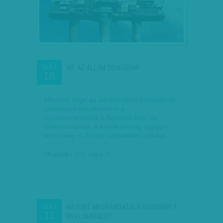
NE AZ ÁLLAM DÖNTSÖN!
MÁJ
18
Mindjárt vége az adóbevallási időszaknak:
szerdáig lehet elküldeni a
nyomtatványokat a Nemzeti Adó- és
Vámhivatalnak. A kötelezettség egyben
lehetőség is, hiszen társadalmi célokat…
VH ajánló
| 2015. május 18.
MEGINT MEGRÁNGATJA A KORMÁNY A
MÁJ
11
REKLÁMPIACOT