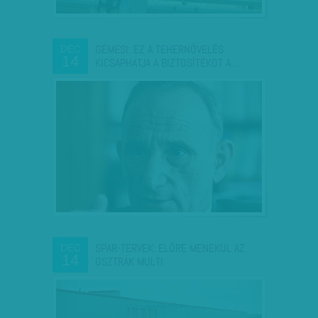
GÉMESI: EZ A TEHERNÖVELÉS
DEC
14
KICSAPHATJA A BIZTOSÍTÉKOT A…
SPAR-TERVEK: ELŐRE MENEKÜL AZ
DEC
14
OSZTRÁK MULTI