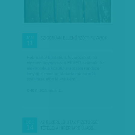
SZIGORÚAN ELLENŐRZÖTT FUVAROK
JAN
11
Februártól büntetik a fuvarozókat, ha
nincsen úgynevezett EKÁER-számuk. Az
elektronikus közúti fuvarozási rendszer
lényege: minden áfatartalmú termék
szállítása előtt ki kell kérni…
OHGY
| 2015. január 11.
AZ ELKERÜLŐ UTAK FIZETŐSSÉ
DEC
14
TÉTELE: A HIPERHARC ÚJABB…