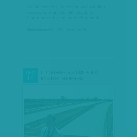
Az útdíjfizetés kiterjesztése valószínűleg
része a kormány külföldi tulajdonú
hipermarketek ellen indított harcának.
Munkatársunktól
| 2014. december 14.
ÚTDÍJ-TEHER: A SZOMSZÉDOK
DEC
14
RÁJÖTTEK, ALIGHANEM…