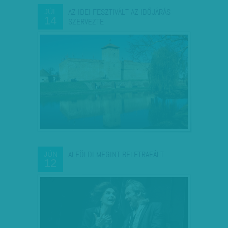
AZ IDEI FESZTIVÁLT AZ IDŐJÁRÁS
JÚL
14
SZERVEZTE
ALFÖLDI MEGINT BELETRAFÁLT
JÚN
12