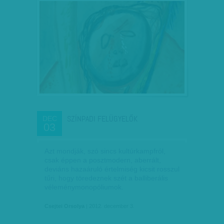
SZÍNPADI FELÜGYELŐK
DEC
03
Azt mondják, szó sincs kultúrkampfról,
csak éppen a posztmodern, aberrált,
deviáns hazaáruló értelmiség kicsit rosszul
tűri, hogy töredeznek szét a balliberális
véleménymonopóliumok.
Csejtei Orsolya
| 2012. december 3.