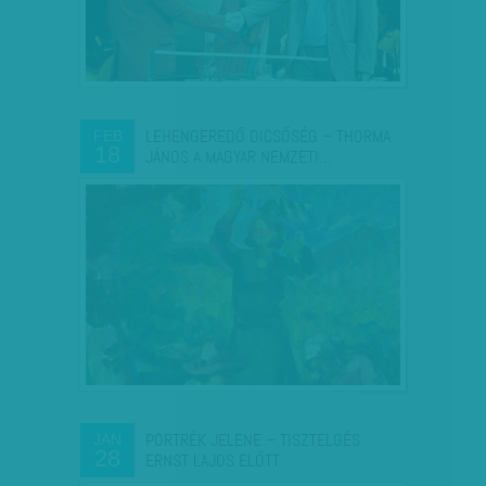
LEHENGEREDŐ DICSŐSÉG – THORMA
FEB
18
JÁNOS A MAGYAR NEMZETI…
PORTRÉK JELENE – TISZTELGÉS
JAN
28
ERNST LAJOS ELŐTT