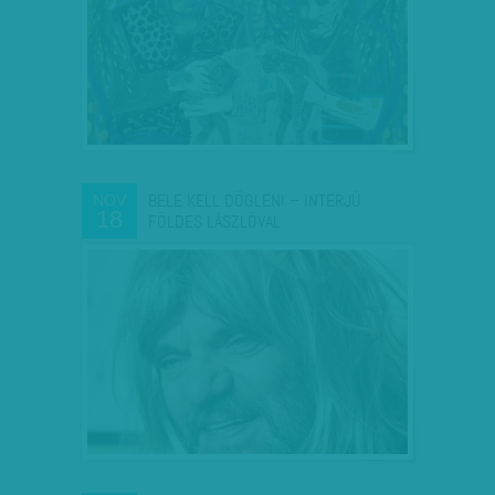
BELE KELL DÖGLENI – INTERJÚ
NOV
18
FÖLDES LÁSZLÓVAL