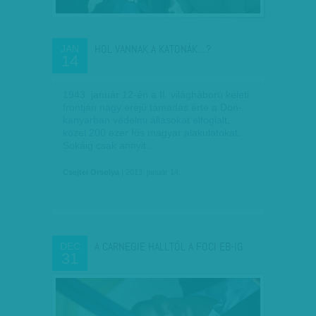
HOL VANNAK A KATONÁK…?
JAN
14
1943. január 12-én a II. világháború keleti
frontján nagy erejű támadás érte a Don-
kanyarban védelmi állásokat elfoglalt,
közel 200 ezer fős magyar alakulatokat.
Sokáig csak annyit…
Csejtei Orsolya
| 2013. január 14.
A CARNEGIE HALLTÓL A FOCI EB-IG
DEC
31