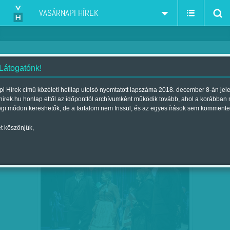
VASÁRNAPI HÍREK
 Látogatónk!
Csejtei Orsolya
szerző:
i Hírek című közéleti hetilap utolsó nyomtatott lapszáma 2018. december 8-án jel
hirek.hu honlap ettől az időponttól archívumként működik tovább, ahol a korábban
égi módon kereshetők, de a tartalom nem frissül, és az egyes írások sem kommente
t köszönjük,
ELSÖPRŐ ERŐVEL PÖRGETIK BE
FEB
24