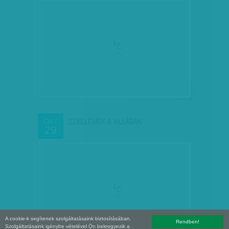
SZELLEMEK A VILLÁBAN
OKT
29
A cookie-k segítenek szolgáltatásaink biztosításában.
Rendben!
Szolgáltatásaink igénybe vételével Ön beleegyezik a