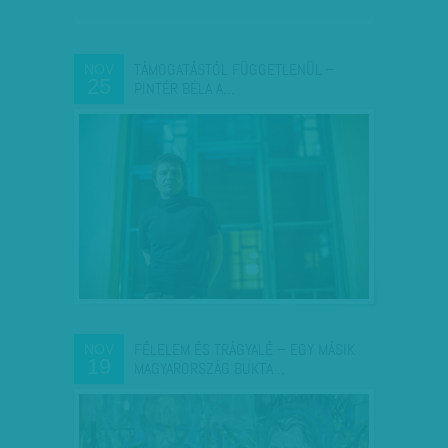
TÁMOGATÁSTÓL FÜGGETLENÜL –
NOV
25
PINTÉR BÉLA A…
FÉLELEM ÉS TRÁGYALÉ – EGY MÁSIK
NOV
19
MAGYARORSZÁG BUKTA…