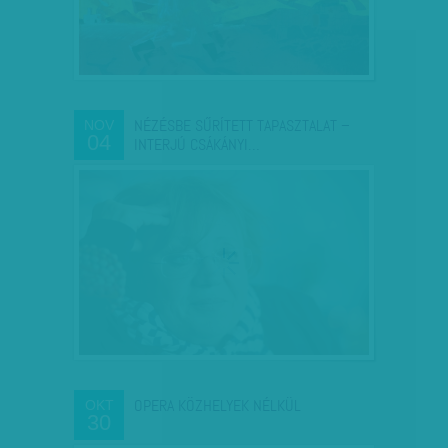
NÉZÉSBE SŰRÍTETT TAPASZTALAT –
NOV
04
INTERJÚ CSÁKÁNYI…
OPERA KÖZHELYEK NÉLKÜL
OKT
30