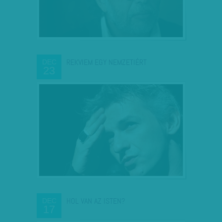
REKVIEM EGY NEMZETIÉRT
DEC
23
HOL VAN AZ ISTEN?
DEC
17