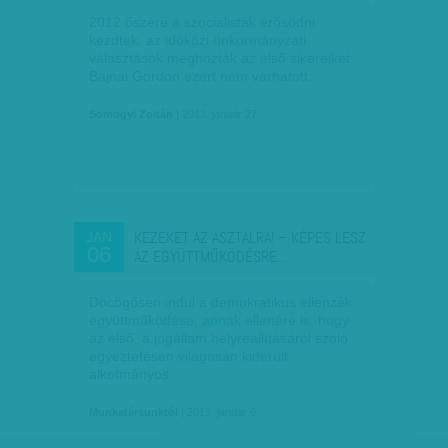
2012 őszére a szocialisták erősödni
kezdtek, az időközi önkormányzati
választások meghozták az első sikereiket.
Bajnai Gordon ezért nem várhatott.
Somogyi Zoltán
| 2013. január 27.
KEZEKET AZ ASZTALRA! – KÉPES LESZ
JAN
06
AZ EGYÜTTMŰKÖDÉSRE…
Döcögősen indul a demokratikus ellenzék
együttműködése, annak ellenére is, hogy
az első, a jogállam helyreállításáról szóló
egyeztetésen világosan kiderült:
alkotmányos…
Munkatársunktól
| 2013. január 6.