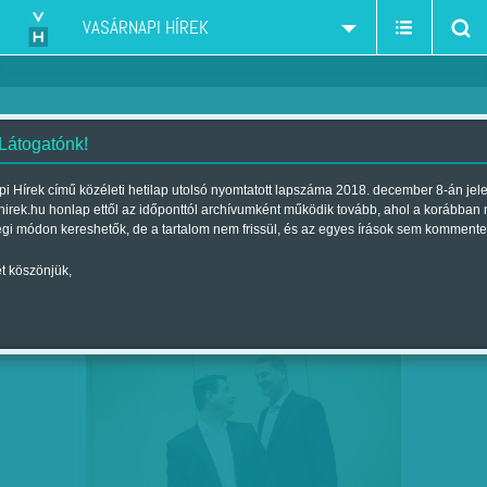
VASÁRNAPI HÍREK
 Látogatónk!
MSZP
szűkítés:
i Hírek című közéleti hetilap utolsó nyomtatott lapszáma 2018. december 8-án jel
hirek.hu honlap ettől az időponttól archívumként működik tovább, ahol a korábban
égi módon kereshetők, de a tartalom nem frissül, és az egyes írások sem kommente
t köszönjük,
TELJES EGYETÉRTÉSBEN AZ MSZP ÉS
SZEP
15
AZ EGYÜTT-PM