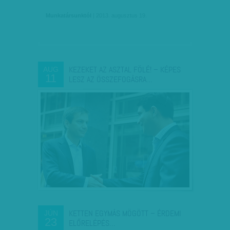
Munkatársunktól
| 2013. augusztus 19.
KEZEKET AZ ASZTAL FÖLÉ! – KÉPES
AUG
11
LESZ AZ ÖSSZEFOGÁSRA…
KETTEN EGYMÁS MÖGÖTT – ÉRDEMI
JÚN
23
ELŐRELÉPÉS…