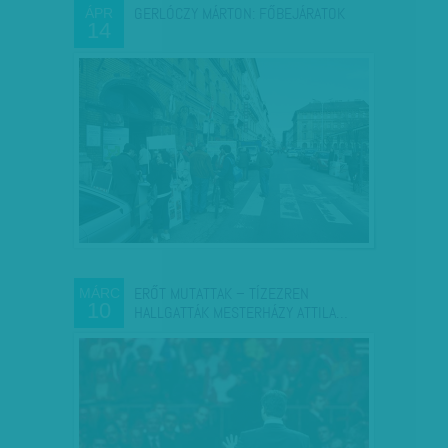
GERLÓCZY MÁRTON: FŐBEJÁRATOK
ÁPR
14
ERŐT MUTATTAK – TÍZEZREN
MÁRC
10
HALLGATTÁK MESTERHÁZY ATTILA…