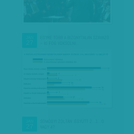
EGYRE TÖBB A BIZONYTALAN SZAVAZÓ
JAN
27
– KI FOG VOKSOLNI…
SOMOGYI ZOLTÁN: EGYÜTT 2…1…0,
JAN
27
VAGY 4?