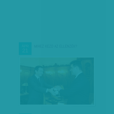
MIHEZ KEZD AZ ELLENZÉK?
ÁPR
21