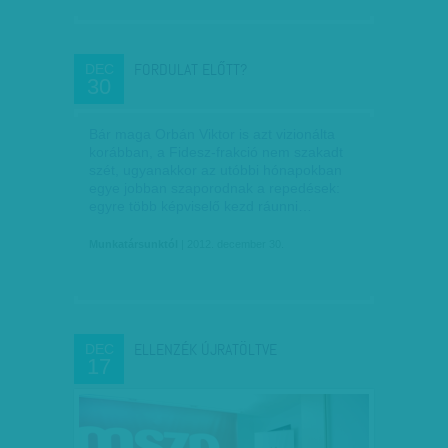
FORDULAT ELŐTT?
DEC
30
Bár maga Orbán Viktor is azt vizionálta
korábban, a Fidesz-frakció nem szakadt
szét, ugyanakkor az utóbbi hónapokban
egye jobban szaporodnak a repedések:
egyre több képviselő kezd ráunni…
Munkatársunktól
| 2012. december 30.
ELLENZÉK ÚJRATÖLTVE
DEC
17