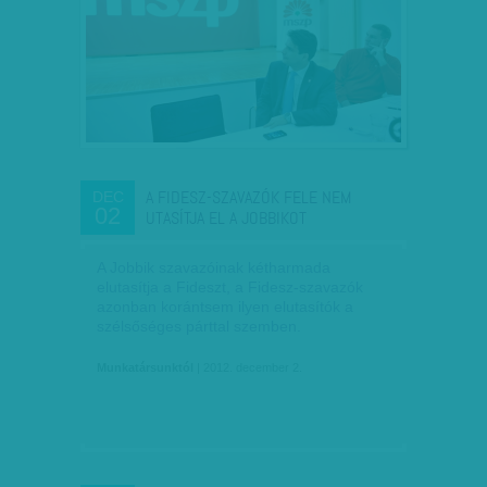
A FIDESZ-SZAVAZÓK FELE NEM
DEC
02
UTASÍTJA EL A JOBBIKOT
A Jobbik szavazóinak kétharmada
elutasítja a Fideszt, a Fidesz-szavazók
azonban korántsem ilyen elutasítók a
szélsőséges párttal szemben.
Munkatársunktól
| 2012. december 2.