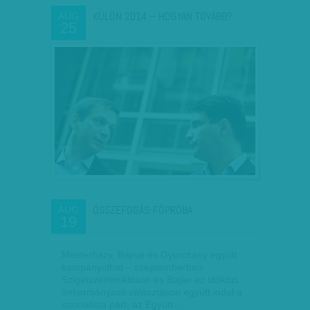
KÜLÖN 2014 – HOGYAN TOVÁBB?
AUG
25
ÖSSZEFOGÁS-FŐPRÓBA
AUG
19
Mesterházy, Bajnai és Gyurcsány együtt
kampányolhat – szeptemberben
Szigetszentmiklóson és Baján az időközi
önkormányzati választáson együtt indul a
szocialista párt, az Együtt…