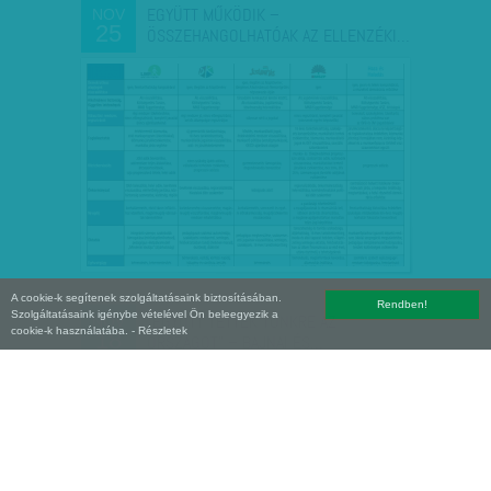
EGYÜTT MŰKÖDIK –
NOV
25
ÖSSZEHANGOLHATÓAK AZ ELLENZÉKI…
A cookie-k segítenek szolgáltatásaink biztosításában.
Rendben!
Szolgáltatásaink igénybe vételével Ön beleegyezik a
„EGYÜTT TETTÉK TÖNKRE AZ
NOV
cookie-k használatába.
- Részletek
18
ORSZÁGOT” – BAJNAI ÉS…